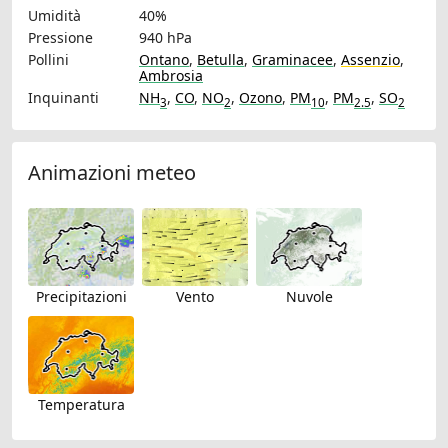
Umidità
40%
Pressione
940 hPa
Pollini
Ontano
,
Betulla
,
Graminacee
,
Assenzio
,
Ambrosia
Inquinanti
NH
,
CO
,
NO
,
Ozono
,
PM
,
PM
,
SO
3
2
10
2.5
2
Animazioni meteo
Precipitazioni
Vento
Nuvole
Temperatura