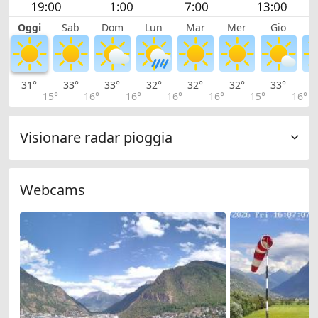
Oggi
Sab
Dom
Lun
Mar
Mer
Gio
V
31°
33°
33°
32°
32°
32°
33°
3
15°
16°
16°
16°
16°
15°
16°
Visionare radar pioggia
Webcams