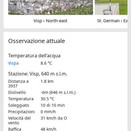
Visp › North-east
Osservazione attuale
Temperatura dell'acqua
Vispa
8.6 °C
Stazione: Visp, 640 m s.l.m.
Distanza a
1.8 km
3937
Dislivello
-6m (646 m s.l.m.)
Temperatura
30.5 °C
Soleggiato
10 di 10 min
Precipitazioni
0 mm/h
Velocità del
31 km/h
da O
vento
Raffica
48 km/h