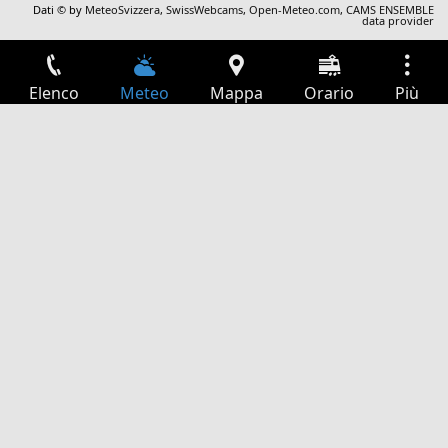
Dati © by
MeteoSvizzera
,
SwissWebcams
,
Open-Meteo.com
,
CAMS ENSEMBLE
data provider
Elenco
Meteo
Mappa
Orario
Più
Accesso
Servizi
Tabella partenze
Tempo libero
Guida TV
Cinema
Ricerca Web