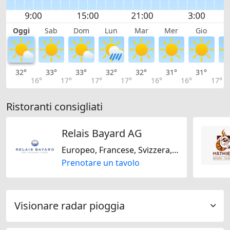
Oggi
Sab
Dom
Lun
Mar
Mer
Gio
V
32°
33°
33°
32°
32°
31°
31°
3
16°
17°
17°
17°
16°
16°
17°
Ristoranti consigliati
Relais Bayard AG
Europeo, Francese, Svizzera, Italiana
Prenotare un tavolo
Visionare radar pioggia