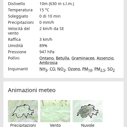
Dislivello
10m (630 m s.l.m.)
Temperatura
15 °C
Soleggiato
0 di 10 min
Precipitazioni
0 mm/h
Velocità del
2 km/h
da SE
vento
Raffica
3 km/h
Umidità
89%
Pressione
947 hPa
Pollini
Ontano
,
Betulla
,
Graminacee
,
Assenzio
,
Ambrosia
Inquinanti
NH
,
CO
,
NO
,
Ozono
,
PM
,
PM
,
SO
3
2
10
2.5
2
Animazioni meteo
Precipitazioni
Vento
Nuvole