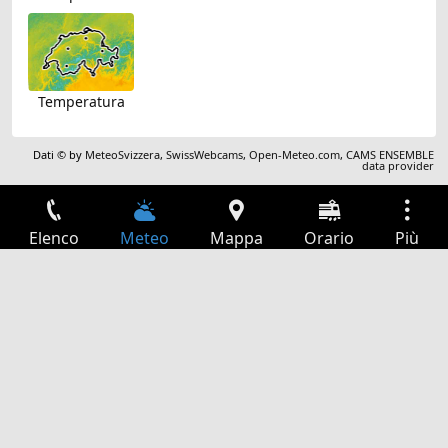
Temperatura
Dati © by
MeteoSvizzera
,
SwissWebcams
,
Open-Meteo.com
,
CAMS ENSEMBLE
data provider
Elenco
Meteo
Mappa
Orario
Più
Accesso
Servizi
Tabella partenze
Tempo libero