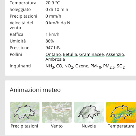
Temperatura
20.9 °C
Soleggiato
0 di 10 min
Precipitazioni
0 mm/h
Velocità del
0 km/h
da N
vento
Raffica
1 km/h
Umidità
86%
Pressione
947 hPa
Pollini
Ontano
,
Betulla
,
Graminacee
,
Assenzio
,
Ambrosia
Inquinanti
NH
,
CO
,
NO
,
Ozono
,
PM
,
PM
,
SO
3
2
10
2.5
2
Animazioni meteo
Precipitazioni
Vento
Nuvole
Temperatura