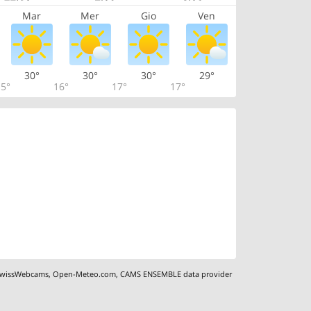
Mar
Mer
Gio
Ven
30°
30°
30°
29°
5°
16°
17°
17°
wissWebcams
,
Open-Meteo.com
,
CAMS ENSEMBLE data provider