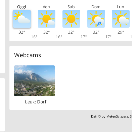
Oggi
Ven
Sab
Dom
Lun
32°
32°
32°
32°
29°
16°
16°
17°
17°
1
Webcams
Leuk: Dorf
Dati © by
MeteoSvizzera
,
S