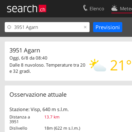
Elenco
Mete
Il vostro profolio
Contatti
Area clienti
Condizioni d’u
Informazioni Legali
Protezione dei
3951 Agarn
Oggi, 6/8 da 08:40
21°
Dalle 8 nuvoloso. Temperature tra 20
e 32 gradi.
Osservazione attuale
Stazione: Visp, 640 m s.l.m.
Distanza a
13.7 km
3951
Dislivello
18m (622 m s.l.m.)