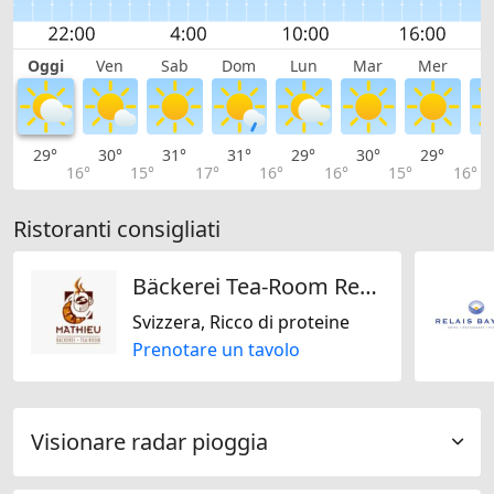
Oggi
Ven
Sab
Dom
Lun
Mar
Mer
G
29°
30°
31°
31°
29°
30°
29°
2
16°
15°
17°
16°
16°
15°
16°
Ristoranti consigliati
Bäckerei Tea-Room Restaurant Mathieu
Svizzera, Ricco di proteine
Prenotare un tavolo
Visionare radar pioggia