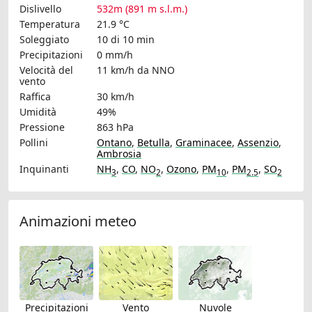
Dislivello
532m (891 m s.l.m.)
Temperatura
21.9 °C
Soleggiato
10 di 10 min
Precipitazioni
0 mm/h
Velocità del
11 km/h
da NNO
vento
Raffica
30 km/h
Umidità
49%
Pressione
863 hPa
Pollini
Ontano
,
Betulla
,
Graminacee
,
Assenzio
,
Ambrosia
Inquinanti
NH
,
CO
,
NO
,
Ozono
,
PM
,
PM
,
SO
3
2
10
2.5
2
Animazioni meteo
Precipitazioni
Vento
Nuvole