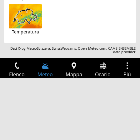
Temperatura
Dati © by
MeteoSvizzera
,
SwissWebcams
,
Open-Meteo.com
,
CAMS ENSEMBLE
data provider
Elenco
Meteo
Mappa
Orario
Più
Accesso
Servizi
Tabella partenze
Tempo libero