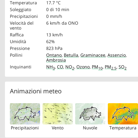
Temperatura
17.7 °C
Soleggiato
0 di 10 min
Precipitazioni
0 mm/h
Velocità del
6 km/h
da ONO
vento
Raffica
13 km/h
Umidità
62%
Pressione
823 hPa
Pollini
Ontano
,
Betulla
,
Graminacee
,
Assenzio
,
Ambrosia
Inquinanti
NH
,
CO
,
NO
,
Ozono
,
PM
,
PM
,
SO
3
2
10
2.5
2
Animazioni meteo
Precipitazioni
Vento
Nuvole
Temperatura