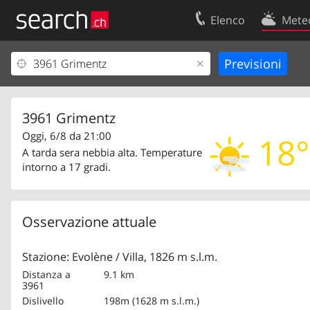
Elenco
Mete
Il vostro profolio
Contatti
Area clienti
Condizioni d’u
Informazioni Legali
Protezione dei
3961 Grimentz
Oggi, 6/8 da 21:00
18°
A tarda sera nebbia alta. Temperature
intorno a 17 gradi.
Osservazione attuale
Stazione: Evolène / Villa, 1826 m s.l.m.
Distanza a
9.1 km
3961
Dislivello
198m (1628 m s.l.m.)