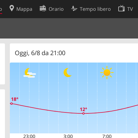
o
Mappa
Orario
Tempo libero
TV
Politica sui cookie
so
Preferenze cookie
 dati
Sviluppatori
Oggi, 6/8 da 21:00