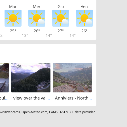
Mar
Mer
Gio
Ven
25°
26°
27°
26°
2°
13°
14°
14°
South-west: Boulangerie Pâtisserie Salamin, le Tea Room - EGLISE PAROISSIALE SAINT-THÉODULE
view over the valley of Anniviers
Anniviers › North-east: Remontées Mécaniques de Grimentz - Zinal - Le Toûno
wissWebcams
,
Open-Meteo.com
,
CAMS ENSEMBLE data provider