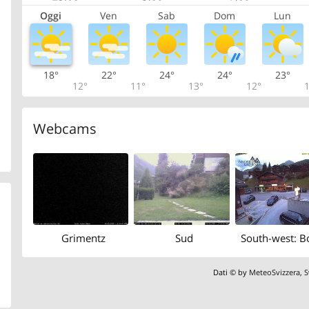
Oggi
Ven
Sab
Dom
Lun
18°
22°
24°
24°
23°
12°
11°
13°
12°
1
Webcams
Grimentz
Sud
Dati © by
MeteoSvizzera
,
S