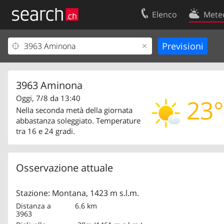
Elenco
Mete
Il vostro profolio
Contatti
Area clienti
Condizioni d’u
Informazioni Legali
Protezione dei
3963 Aminona
Oggi, 7/8 da 13:40
23°
Nella seconda metà della giornata
abbastanza soleggiato. Temperature
tra 16 e 24 gradi.
Osservazione attuale
Stazione: Montana, 1423 m s.l.m.
Distanza a
6.6 km
3963