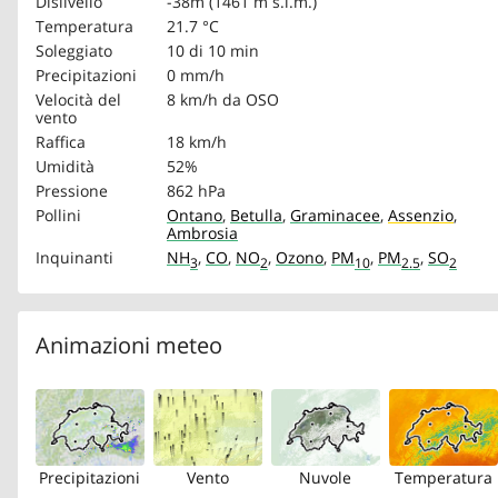
Dislivello
-38m (1461 m s.l.m.)
Temperatura
21.7 °C
Soleggiato
10 di 10 min
Precipitazioni
0 mm/h
Velocità del
8 km/h
da OSO
vento
Raffica
18 km/h
Umidità
52%
Pressione
862 hPa
Pollini
Ontano
,
Betulla
,
Graminacee
,
Assenzio
,
Ambrosia
Inquinanti
NH
,
CO
,
NO
,
Ozono
,
PM
,
PM
,
SO
3
2
10
2.5
2
Animazioni meteo
Precipitazioni
Vento
Nuvole
Temperatura