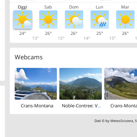
Oggi
Sab
Dom
Lun
Mar
24°
26°
26°
25°
26°
13°
15°
14°
15°
1
Webcams
Crans-Montana
Noble-Contree: Venthône - Sierre - Salquenen - Val d'Anniviers
Crans-Mont
Dati © by
MeteoSvizzera
,
S