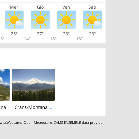
Mer
Gio
Ven
Sab
26°
27°
26°
26°
5°
14°
15°
15°
ana
Crans-Montana: La Comba: Luzerner Höhenklinik Montana
wissWebcams
,
Open-Meteo.com
,
CAMS ENSEMBLE data provider