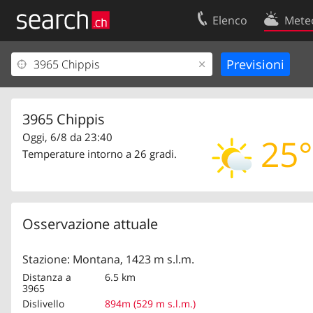
Elenco
Mete
Il vostro profolio
Contatti
Area clienti
Condizioni d’u
Informazioni Legali
Protezione dei
3965 Chippis
Oggi, 6/8 da 23:40
25°
Temperature intorno a 26 gradi.
Osservazione attuale
Stazione: Montana, 1423 m s.l.m.
Distanza a
6.5 km
3965
Dislivello
894m (529 m s.l.m.)