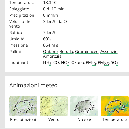
Temperatura
18.3 °C
Soleggiato
0 di 10 min
Precipitazioni
0 mm/h
Velocità del
3 km/h
da O
vento
Raffica
7 km/h
Umidità
60%
Pressione
864 hPa
Pollini
Ontano
,
Betulla
,
Graminacee
,
Assenzio
,
Ambrosia
Inquinanti
NH
,
CO
,
NO
,
Ozono
,
PM
,
PM
,
SO
3
2
10
2.5
2
Animazioni meteo
Precipitazioni
Vento
Nuvole
Temperatura