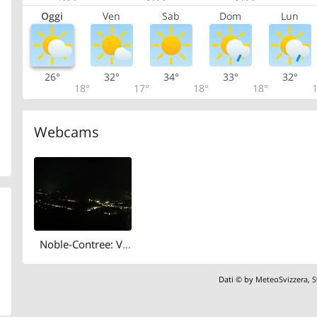
Oggi
Ven
Sab
Dom
Lun
26°
32°
34°
33°
32°
18°
17°
18°
18°
1
Webcams
Noble-Contree: Venthône - Sierre - Salquenen - Val d'Anniviers
Dati © by
MeteoSvizzera
,
S