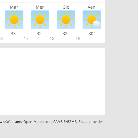
Mar
Mer
Gio
Ven
33°
32°
32°
30°
8°
17°
18°
18°
wissWebcams
,
Open-Meteo.com
,
CAMS ENSEMBLE data provider