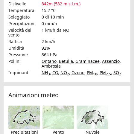
Dislivello
842m (582 m s.l.m.)
Temperatura
15.2 °C
Soleggiato
0 di 10 min
Precipitazioni
0 mm/h
Velocità del
1 km/h
da NO
vento
Raffica
2 km/h
Umidità
92%
Pressione
864 hPa
Pollini
Ontano
,
Betulla
,
Graminacee
,
Assenzio
,
Ambrosia
Inquinanti
NH
,
CO
,
NO
,
Ozono
,
PM
,
PM
,
SO
3
2
10
2.5
2
Animazioni meteo
Precipitazioni
Vento
Nuvole