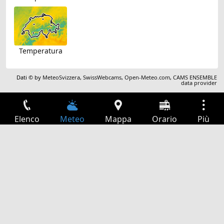
Temperatura
Dati © by
MeteoSvizzera
,
SwissWebcams
,
Open-Meteo.com
,
CAMS ENSEMBLE
data provider
Elenco
Meteo
Mappa
Orario
Più
Accesso
Servizi
Tabella partenze
Tempo libero