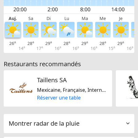
Auj.
Sa
Di
Lu
Ma
Me
Je
26°
28°
29°
28°
29°
28°
29°
2
14°
17°
16°
16°
16°
15°
16°
Restaurants recommandés
Taillens SA
Mexicaine, Française, Internationale, Italienne, Méditarranéenne, Régionale, Suisse, Canadienne, Américaine, Sans gluten, Sans lactose
Réserver une table
Montrer radar de la pluie