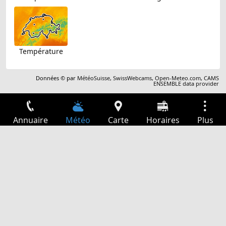
Température
Données © par
MétéoSuisse
,
SwissWebcams
,
Open-Meteo.com
,
CAMS
ENSEMBLE data provider
Annuaire
Météo
Carte
Horaires
Plus
Connexion
Services
Départs
Loisir