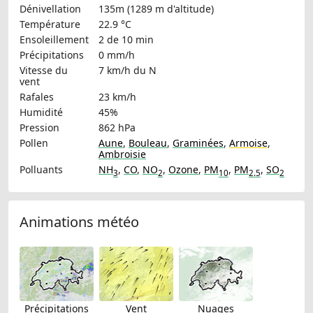
Dénivellation
135m (1289 m d'altitude)
Température
22.9 °C
Ensoleillement
2 de 10 min
Précipitations
0 mm/h
Vitesse du
7 km/h
du N
vent
Rafales
23 km/h
Humidité
45%
Pression
862 hPa
Pollen
Aune
,
Bouleau
,
Graminées
,
Armoise
,
Ambroisie
Polluants
NH
,
CO
,
NO
,
Ozone
,
PM
,
PM
,
SO
3
2
10
2.5
2
Animations météo
Précipitations
Vent
Nuages