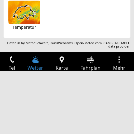
Temperatur
Daten © by
MeteoSchweiz
,
SwissWebcams
,
Open-Meteo.com
,
CAMS ENSEMBLE
data provider
Tel
Wetter
Karte
Fahrplan
Mehr
Anmelden
Dienste
Abfahrtstabelle
Freizeit