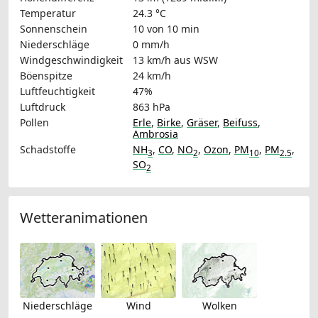
Temperatur
24.3 °C
Sonnenschein
10 von 10 min
Niederschläge
0 mm/h
Windgeschwindigkeit
13 km/h
aus WSW
Böenspitze
24 km/h
Luftfeuchtigkeit
47%
Luftdruck
863 hPa
Pollen
Erle
,
Birke
,
Gräser
,
Beifuss
,
Ambrosia
Schadstoffe
NH
,
CO
,
NO
,
Ozon
,
PM
,
PM
,
3
2
10
2.5
SO
2
Wetteranimationen
Niederschläge
Wind
Wolken