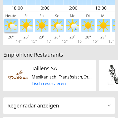
Heute
Fr
Sa
So
Mo
Di
Mi
26°
26°
29°
28°
28°
28°
29°
2
14°
15°
17°
15°
16°
15°
15°
Empfohlene Restaurants
Taillens SA
Mexikanisch, Französisch, International, Italienisch, Mediterran, Regional, Schweizerisch, Kanadisch, Amerikanisch, Glutenfrei, Laktosefrei
Tisch reservieren
Regenradar anzeigen