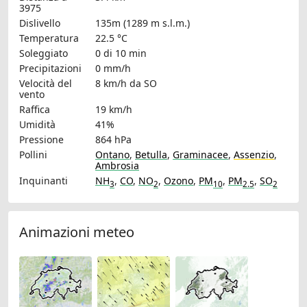
3975
Dislivello
135m (1289 m s.l.m.)
Temperatura
22.5 °C
Soleggiato
0 di 10 min
Precipitazioni
0 mm/h
Velocità del
8 km/h
da SO
vento
Raffica
19 km/h
Umidità
41%
Pressione
864 hPa
Pollini
Ontano
,
Betulla
,
Graminacee
,
Assenzio
,
Ambrosia
Inquinanti
NH
,
CO
,
NO
,
Ozono
,
PM
,
PM
,
SO
3
2
10
2.5
2
Animazioni meteo