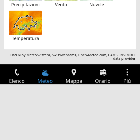
Precipitazioni
Vento
Nuvole
Temperatura
Dati © by
MeteoSvizzera
,
SwissWebcams
,
Open-Meteo.com
,
CAMS ENSEMBLE
data provider
Elenco
Meteo
Mappa
Orario
Più
Accesso
Servizi
Tabella partenze
Tempo libero