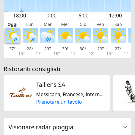
Oggi
Lun
Mar
Mer
Gio
Ven
Sab
D
27°
28°
29°
30°
30°
29°
27°
2
16°
17°
16°
17°
18°
16°
15°
Ristoranti consigliati
Taillens SA
Messicana, Francese, Internazionale, Italiana, Mediterranea, Regionale, Svizzera, Canadese, Americana, Senza glutine, Senza lattosio
Prenotare un tavolo
Visionare radar pioggia