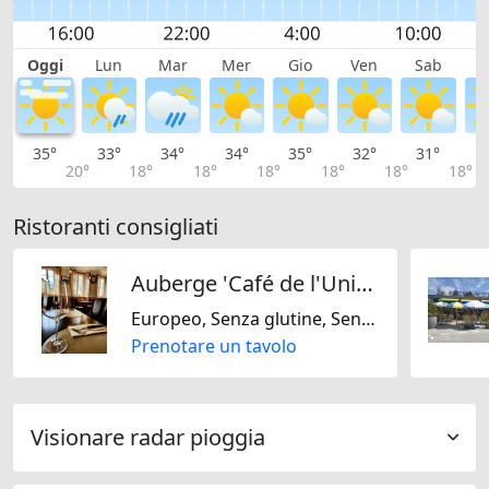
Oggi
Lun
Mar
Mer
Gio
Ven
Sab
D
35°
33°
34°
34°
35°
32°
31°
2
20°
18°
18°
18°
18°
18°
18°
Ristoranti consigliati
Auberge 'Café de l'Union'
Europeo, Senza glutine, Senza lattosio, Stagionale, Francese, Regionale, Svizzera
Prenotare un tavolo
Visionare radar pioggia