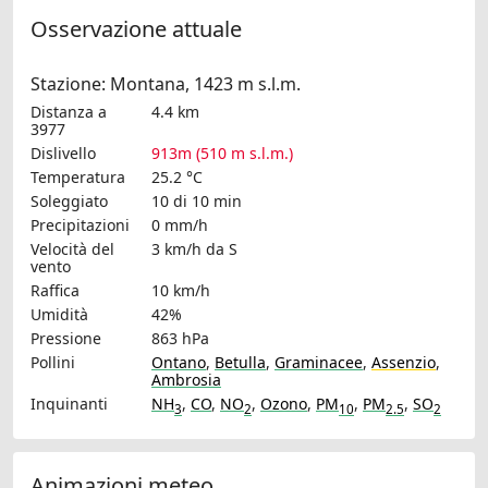
Osservazione attuale
Stazione: Montana, 1423 m s.l.m.
Distanza a
4.4 km
3977
Dislivello
913m (510 m s.l.m.)
Temperatura
25.2 °C
Soleggiato
10 di 10 min
Precipitazioni
0 mm/h
Velocità del
3 km/h
da S
vento
Raffica
10 km/h
Umidità
42%
Pressione
863 hPa
Pollini
Ontano
,
Betulla
,
Graminacee
,
Assenzio
,
Ambrosia
Inquinanti
NH
,
CO
,
NO
,
Ozono
,
PM
,
PM
,
SO
3
2
10
2.5
2
Animazioni meteo