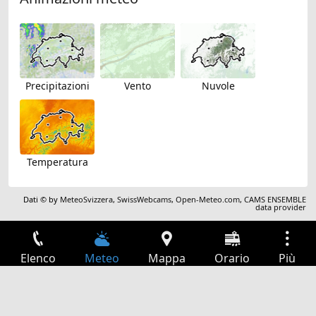
Precipitazioni
Vento
Nuvole
Temperatura
Dati © by
MeteoSvizzera
,
SwissWebcams
,
Open-Meteo.com
,
CAMS ENSEMBLE
data provider
Elenco
Meteo
Mappa
Orario
Più
Accesso