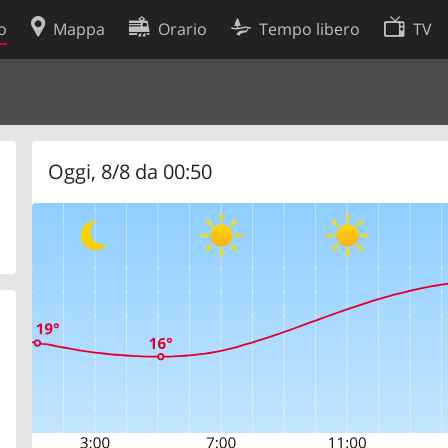
o
Mappa
Orario
Tempo libero
TV
Politica sui cookie
so
Preferenze cookie
 dati
Sviluppatori
Oggi, 8/8 da 00:50