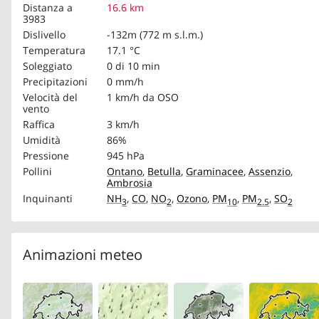
Distanza a
16.6 km
3983
Dislivello
-132m (772 m s.l.m.)
Temperatura
17.1 °C
Soleggiato
0 di 10 min
Precipitazioni
0 mm/h
Velocità del
1 km/h
da OSO
vento
Raffica
3 km/h
Umidità
86%
Pressione
945 hPa
Pollini
Ontano
,
Betulla
,
Graminacee
,
Assenzio
,
Ambrosia
Inquinanti
NH
,
CO
,
NO
,
Ozono
,
PM
,
PM
,
SO
3
2
10
2.5
2
Animazioni meteo