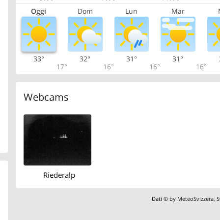
Oggi
Dom
Lun
Mar
33°
32°
31°
31°
17°
16°
16°
16°
Webcams
Riederalp
Dati © by
MeteoSvizzera
,
S