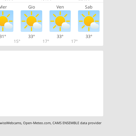
Mer
Gio
Ven
Sab
31°
33°
33°
33°
15°
17°
17°
wissWebcams
,
Open-Meteo.com
,
CAMS ENSEMBLE data provider