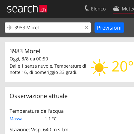
Elenco
Mete
Il vostro profolio
Contatti
Area clienti
Condizioni d’u
Informazioni Legali
Protezione dei
3983 Mörel
Oggi, 8/8 da 00:50
20°
Dalle 1 senza nuvole. Temperature di
notte 16, di pomeriggio 33 gradi.
Osservazione attuale
Temperatura dell'acqua
Massa
1.1 °C
Stazione: Visp, 640 m s.l.m.