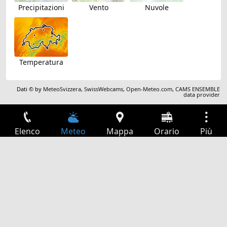
Precipitazioni
Vento
Nuvole
Temperatura
Dati © by
MeteoSvizzera
,
SwissWebcams
,
Open-Meteo.com
,
CAMS ENSEMBLE
data provider
Elenco
Meteo
Mappa
Orario
Più
Accesso
Servizi
Tabella partenze
Tempo libero