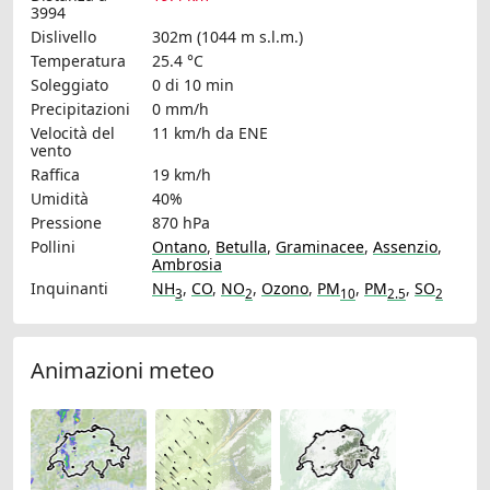
3994
Dislivello
302m (1044 m s.l.m.)
Temperatura
25.4 °C
Soleggiato
0 di 10 min
Precipitazioni
0 mm/h
Velocità del
11 km/h
da ENE
vento
Raffica
19 km/h
Umidità
40%
Pressione
870 hPa
Pollini
Ontano
,
Betulla
,
Graminacee
,
Assenzio
,
Ambrosia
Inquinanti
NH
,
CO
,
NO
,
Ozono
,
PM
,
PM
,
SO
3
2
10
2.5
2
Animazioni meteo