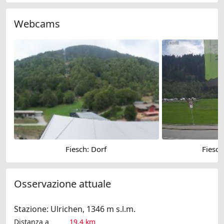
Webcams
Fiesch: Dorf
Fiesch
Osservazione attuale
Stazione: Ulrichen, 1346 m s.l.m.
Distanza a
19.4 km