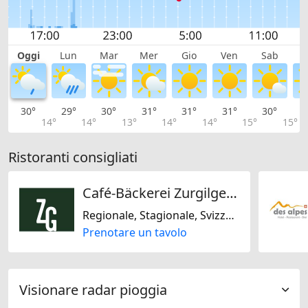
Oggi
Lun
Mar
Mer
Gio
Ven
Sab
D
30°
29°
30°
31°
31°
31°
30°
2
14°
14°
13°
14°
14°
15°
15°
Ristoranti consigliati
Café-Bäckerei Zurgilgen AG
Regionale, Stagionale, Svizzera
Prenotare un tavolo
Visionare radar pioggia