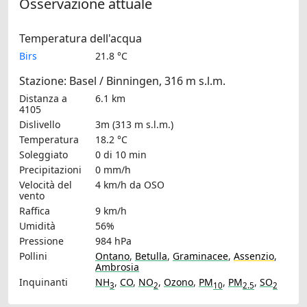
Osservazione attuale
Temperatura dell'acqua
Birs
21.8 °C
Stazione: Basel / Binningen, 316 m s.l.m.
Distanza a
6.1 km
4105
Dislivello
3m (313 m s.l.m.)
Temperatura
18.2 °C
Soleggiato
0 di 10 min
Precipitazioni
0 mm/h
Velocità del
4 km/h
da OSO
vento
Raffica
9 km/h
Umidità
56%
Pressione
984 hPa
Pollini
Ontano
,
Betulla
,
Graminacee
,
Assenzio
,
Ambrosia
Inquinanti
NH
,
CO
,
NO
,
Ozono
,
PM
,
PM
,
SO
3
2
10
2.5
2