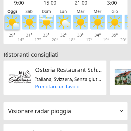
Oggi
Sab
Dom
Lun
Mar
Mer
Gio
V
29°
31°
33°
32°
33°
34°
35°
3
14°
17°
20°
18°
17°
19°
20°
Ristoranti consigliati
Osteria Restaurant Schwanen
Italiana, Svizzera, Senza glutine
Prenotare un tavolo
Visionare radar pioggia