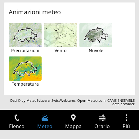
Animazioni meteo
Precipitazioni
Vento
Nuvole
Temperatura
Dati © by
MeteoSvizzera
,
SwissWebcams
,
Open-Meteo.com
,
CAMS ENSEMBLE
data provider
Elenco
Meteo
Mappa
Orario
Più