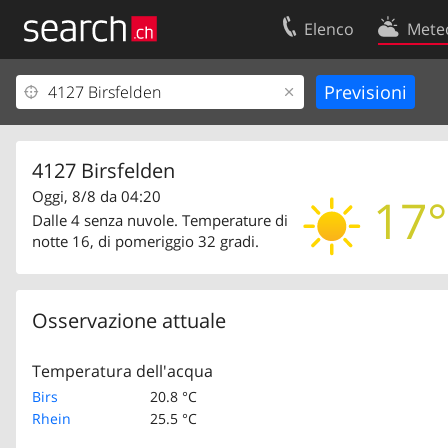
Elenco
Mete
Il vostro profolio
Contatti
Area clienti
Condizioni d’u
Informazioni Legali
Protezione dei
4127 Birsfelden
Oggi, 8/8 da 04:20
17°
Dalle 4 senza nuvole. Temperature di
notte 16, di pomeriggio 32 gradi.
Osservazione attuale
Temperatura dell'acqua
Birs
20.8 °C
Rhein
25.5 °C