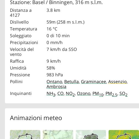
Stazione: Basel / Binningen, 316 m s.l.m.
Distanza a
3.8 km
4127
Dislivello
59m (258 m s.l.m.)
Temperatura
16 °C
Soleggiato
0 di 10 min
Precipitazioni
0 mm/h
Velocità del
7 km/h
da SSO
vento
Raffica
9 km/h
Umidità
58%
Pressione
983 hPa
Pollini
Ontano
,
Betulla
,
Graminacee
,
Assenzio
,
Ambrosia
Inquinanti
NH
,
CO
,
NO
,
Ozono
,
PM
,
PM
,
SO
3
2
10
2.5
2
Animazioni meteo