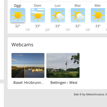
Oggi
Dom
Lun
Mar
Mer
32°
33°
33°
32°
33°
19°
20°
19°
18°
1
Webcams
Basel: Hirzbrunnen: Bäumlihof Gymnasium
Bettingen › West
Dati © by
MeteoSvizzera
,
S