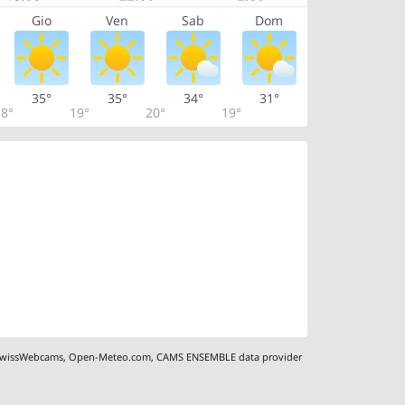
Gio
Ven
Sab
Dom
35°
35°
34°
31°
8°
19°
20°
19°
wissWebcams
,
Open-Meteo.com
,
CAMS ENSEMBLE data provider