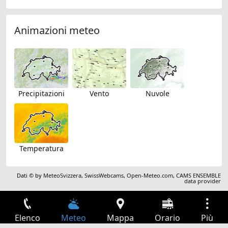
Animazioni meteo
Precipitazioni
Vento
Nuvole
Temperatura
Dati © by
MeteoSvizzera
,
SwissWebcams
,
Open-Meteo.com
,
CAMS ENSEMBLE
data provider
Elenco
Meteo
Mappa
Orario
Più