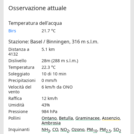
Osservazione attuale
Temperatura dell'acqua
Birs
21.7 °C
Stazione: Basel / Binningen, 316 m s.l.m.
Distanza a
5.1 km
4132
Dislivello
28m (288 m s.l.m.)
Temperatura
22.3 °C
Soleggiato
10 di 10 min
Precipitazioni
0 mm/h
Velocità del
6 km/h
da ONO
vento
Raffica
12 km/h
Umidità
43%
Pressione
984 hPa
Pollini
Ontano
,
Betulla
,
Graminacee
,
Assenzio
,
Ambrosia
Inquinanti
NH
,
CO
,
NO
,
Ozono
,
PM
,
PM
,
SO
3
2
10
2.5
2