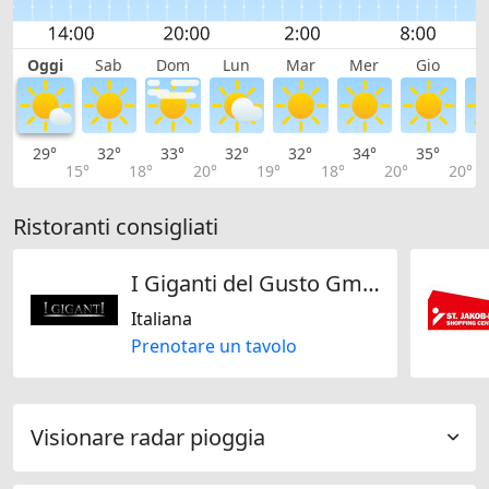
Oggi
Sab
Dom
Lun
Mar
Mer
Gio
V
29°
32°
33°
32°
32°
34°
35°
3
15°
18°
20°
19°
18°
20°
20°
Ristoranti consigliati
I Giganti del Gusto GmbH
Italiana
Prenotare un tavolo
Visionare radar pioggia