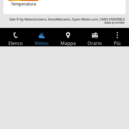
Temperatura
Dati © by
MeteoSvizzera
,
SwissWebcams
,
Open-Meteo.com
,
CAMS ENSEMBLE
data provider
Elenco
Meteo
Mappa
Orario
Più
Accesso
Servizi
Tabella partenze
Tempo libero
Guida TV
Cinema