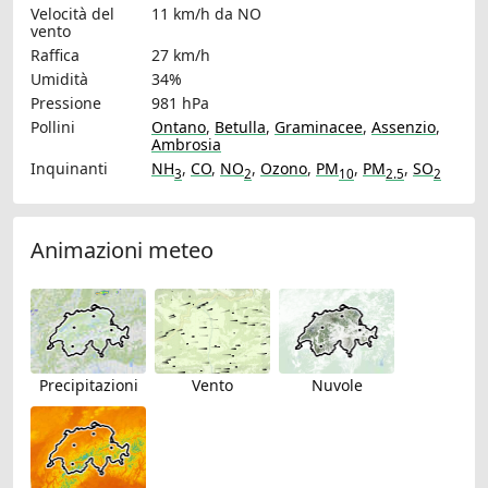
Velocità del
11 km/h
da NO
vento
Raffica
27 km/h
Umidità
34%
Pressione
981 hPa
Pollini
Ontano
,
Betulla
,
Graminacee
,
Assenzio
,
Ambrosia
Inquinanti
NH
,
CO
,
NO
,
Ozono
,
PM
,
PM
,
SO
3
2
10
2.5
2
Animazioni meteo
Precipitazioni
Vento
Nuvole