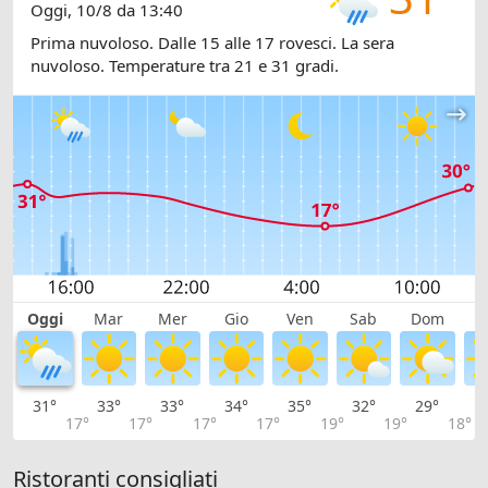
Oggi, 10/8 da 13:40
Prima nuvoloso. Dalle 15 alle 17 rovesci. La sera
nuvoloso. Temperature tra 21 e 31 gradi.
Oggi
Mar
Mer
Gio
Ven
Sab
Dom
L
31°
33°
33°
34°
35°
32°
29°
2
17°
17°
17°
17°
19°
19°
18°
Ristoranti consigliati