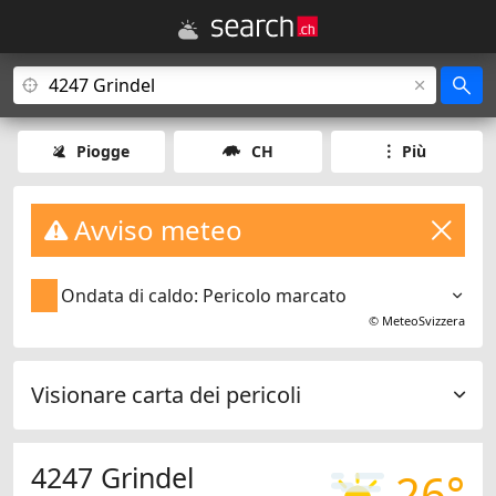
Piogge
CH
Più
Avviso meteo
Ondata di caldo: Pericolo marcato
©
MeteoSvizzera
Visionare carta dei pericoli
4247 Grindel
26°