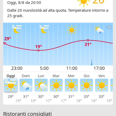
Oggi, 8/8 da 20:50
Dalle 20 nuvolosità ad alta quota. Temperature intorno a
25 gradi.
Oggi
Dom
Lun
Mar
Mer
Gio
Ven
S
29°
31°
30°
30°
31°
33°
33°
3
19°
19°
17°
17°
18°
18°
19°
Ristoranti consigliati