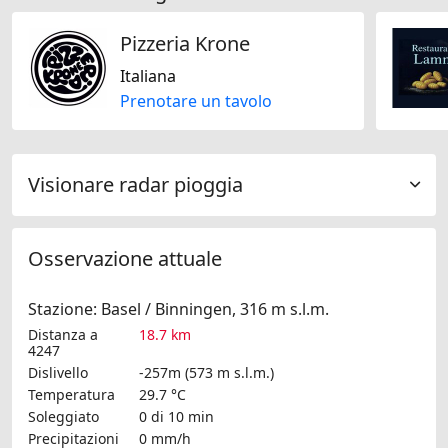
Pizzeria Krone
Italiana
Prenotare un tavolo
Visionare radar pioggia
Osservazione attuale
Stazione: Basel / Binningen, 316 m s.l.m.
Distanza a
18.7 km
4247
Dislivello
-257m (573 m s.l.m.)
Temperatura
29.7 °C
Soleggiato
0 di 10 min
Precipitazioni
0 mm/h