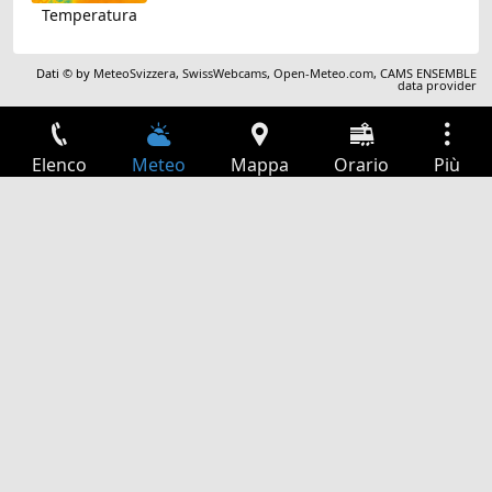
Temperatura
Dati © by
MeteoSvizzera
,
SwissWebcams
,
Open-Meteo.com
,
CAMS ENSEMBLE
data provider
Elenco
Meteo
Mappa
Orario
Più
Accesso
Servizi
Tabella partenze
Tempo libero
Guida TV
Cinema