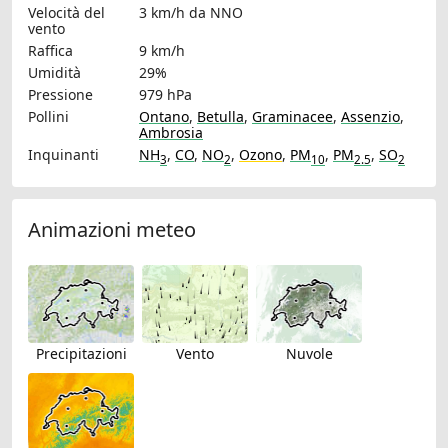
Velocità del
3 km/h
da NNO
vento
Raffica
9 km/h
Umidità
29%
Pressione
979 hPa
Pollini
Ontano
,
Betulla
,
Graminacee
,
Assenzio
,
Ambrosia
Inquinanti
NH
,
CO
,
NO
,
Ozono
,
PM
,
PM
,
SO
3
2
10
2.5
2
Animazioni meteo
Precipitazioni
Vento
Nuvole