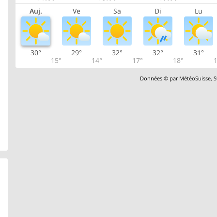
Auj.
Ve
Sa
Di
Lu
30°
29°
32°
32°
31°
15°
14°
17°
18°
1
Données © par
MétéoSuisse
,
S