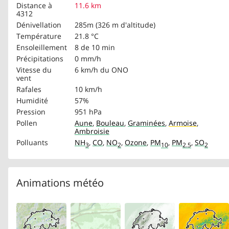
Distance à
11.6 km
4312
Dénivellation
285m (326 m d'altitude)
Température
21.8 °C
Ensoleillement
8 de 10 min
Précipitations
0 mm/h
Vitesse du
6 km/h
du ONO
vent
Rafales
10 km/h
Humidité
57%
Pression
951 hPa
Pollen
Aune
,
Bouleau
,
Graminées
,
Armoise
,
Ambroisie
Polluants
NH
,
CO
,
NO
,
Ozone
,
PM
,
PM
,
SO
3
2
10
2.5
2
Animations météo