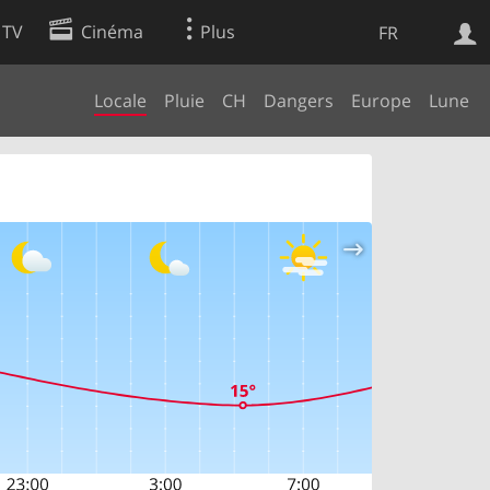
 TV
Cinéma
Plus
FR
Locale
Pluie
CH
Dangers
Europe
Lune
es
Web
Apps