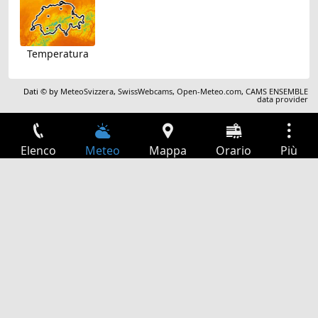
Temperatura
Dati © by
MeteoSvizzera
,
SwissWebcams
,
Open-Meteo.com
,
CAMS ENSEMBLE
data provider
Elenco
Meteo
Mappa
Orario
Più
Accesso
Servizi
Tabella partenze
Tempo libero
Guida TV