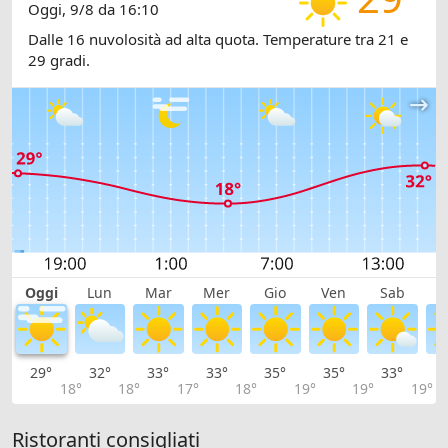
Oggi, 9/8 da 16:10
Dalle 16 nuvolosità ad alta quota. Temperature tra 21 e
29 gradi.
Oggi
Lun
Mar
Mer
Gio
Ven
Sab
D
29°
32°
33°
33°
35°
35°
33°
3
18°
18°
17°
18°
19°
19°
19°
Ristoranti consigliati