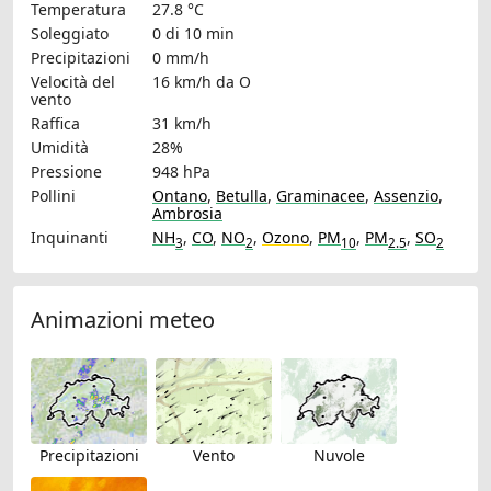
Temperatura
27.8 °C
Soleggiato
0 di 10 min
Precipitazioni
0 mm/h
Velocità del
16 km/h
da O
vento
Raffica
31 km/h
Umidità
28%
Pressione
948 hPa
Pollini
Ontano
,
Betulla
,
Graminacee
,
Assenzio
,
Ambrosia
Inquinanti
NH
,
CO
,
NO
,
Ozono
,
PM
,
PM
,
SO
3
2
10
2.5
2
Animazioni meteo
Precipitazioni
Vento
Nuvole