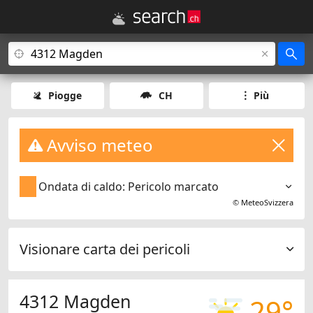
Piogge
CH
Più
Avviso meteo
Ondata di caldo: Pericolo marcato
©
MeteoSvizzera
Visionare carta dei pericoli
4312 Magden
29°