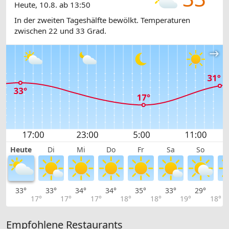
Heute, 10.8. ab 13:50
In der zweiten Tageshälfte bewölkt. Temperaturen
zwischen 22 und 33 Grad.
Heute
Di
Mi
Do
Fr
Sa
So
33°
33°
34°
34°
35°
33°
29°
2
17°
17°
17°
18°
18°
19°
18°
Empfohlene Restaurants