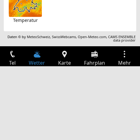
Temperatur
Daten © by
MeteoSchweiz
,
SwissWebcams
,
Open-Meteo.com
,
CAMS ENSEMBLE
data provider
Tel
Wetter
Karte
Fahrplan
Mehr
Anmelden
Dienste
Abfahrtstabelle
Freizeit
TV-Programm