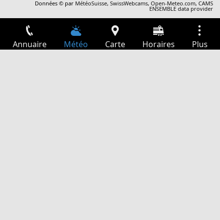
Données © par
MétéoSuisse
,
SwissWebcams
,
Open-Meteo.com
,
CAMS
ENSEMBLE data provider
Annuaire
Météo
Carte
Horaires
Plus
Connexion
Services
Départs
Loisir
Guide TV
Cinéma
Recherche Web