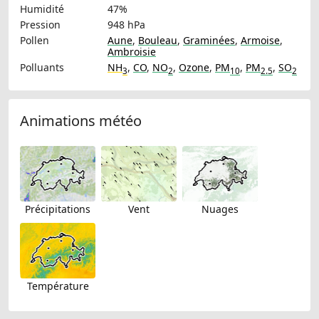
Humidité
47%
Pression
948 hPa
Pollen
Aune
,
Bouleau
,
Graminées
,
Armoise
,
Ambroisie
Polluants
NH
,
CO
,
NO
,
Ozone
,
PM
,
PM
,
SO
3
2
10
2.5
2
Animations météo
Précipitations
Vent
Nuages
Température