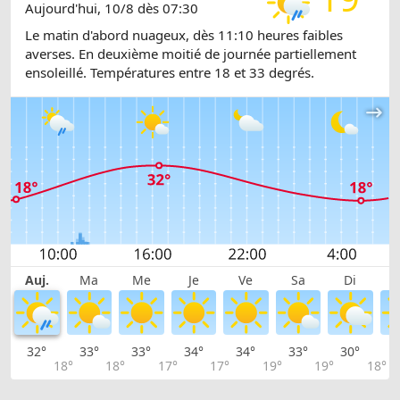
Aujourd'hui, 10/8 dès 07:30
Le matin d'abord nuageux, dès 11:10 heures faibles
averses. En deuxième moitié de journée partiellement
ensoleillé. Températures entre 18 et 33 degrés.
Auj.
Ma
Me
Je
Ve
Sa
Di
32°
33°
33°
34°
34°
33°
30°
2
18°
18°
17°
17°
19°
19°
18°