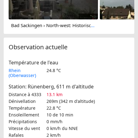
Bad Sackingen › North-west: Historische Altstadt Bad Säckingen - Münsterplatz - St. Fridolinsmünster
Observation actuelle
Température de l'eau
Rhein
24.8 °C
(Oberwasser)
Station: Rünenberg, 611 m d'altitude
Distance à 4333
13.1 km
Dénivellation
269m (342 m d'altitude)
Température
22.8 °C
Ensoleillement
10 de 10 min
Précipitations
0 mm/h
Vitesse du vent
0 km/h
du NNE
Rafales
2 km/h