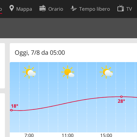
o
Mappa
Orario
Tempo libero
TV
Politica sui cookie
so
Preferenze cookie
 dati
Sviluppatori
Oggi, 7/8 da 05:00