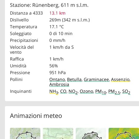
Stazione: Rünenberg, 611 m s.l.m.
Distanza a 4333
13.1 km
Dislivello
269m (342 m s.l.m.)
Temperatura
17.1 °C
Soleggiato
0 di 10 min
Precipitazioni
0 mm/h
Velocità del
1 km/h
da S
vento
Raffica
1 km/h
Umidità
56%
Pressione
951 hPa
Pollini
Ontano
,
Betulla
,
Graminacee
,
Assenzio
,
Ambrosia
Inquinanti
NH
,
CO
,
NO
,
Ozono
,
PM
,
PM
,
SO
3
2
10
2.5
2
Animazioni meteo