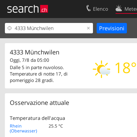
Elenco
Mete
Il vostro profolio
Contatti
Area clienti
Condizioni d’u
Informazioni Legali
Protezione dei
4333 Münchwilen
Oggi, 7/8 da 05:00
18°
Dalle 5 in parte nuvoloso.
Temperature di notte 17, di
pomeriggio 28 gradi.
Osservazione attuale
Temperatura dell'acqua
Rhein
25.5 °C
(Oberwasser)