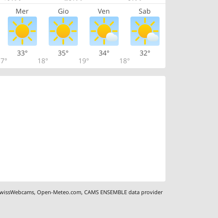
Mer
Gio
Ven
Sab
33°
35°
34°
32°
7°
18°
19°
18°
wissWebcams
,
Open-Meteo.com
,
CAMS ENSEMBLE data provider