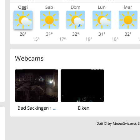
Oggi
Sab
Dom
Lun
Mar
28°
31°
32°
31°
32°
15°
17°
18°
18°
1
Webcams
Bad Sackingen › North-west: Historische Altstadt Bad Säckingen - Münsterplatz - St. Fridolinsmünster
Eiken
Dati © by
MeteoSvizzera
,
S