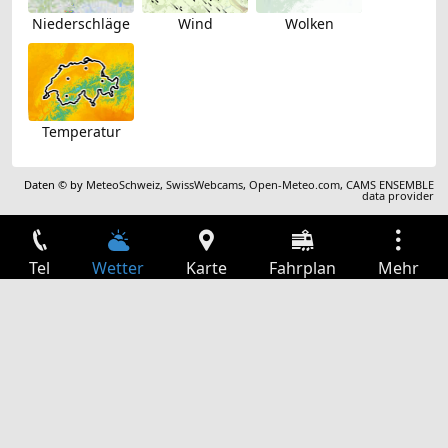
Niederschläge
Wind
Wolken
Temperatur
Daten © by
MeteoSchweiz
,
SwissWebcams
,
Open-Meteo.com
,
CAMS ENSEMBLE
data provider
Tel
Wetter
Karte
Fahrplan
Mehr
Anmelden
Dienste
Abfahrtstabelle