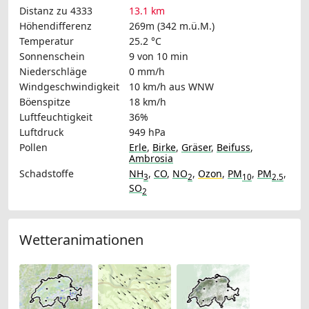
Distanz zu 4333
13.1 km
Höhendifferenz
269m (342 m.ü.M.)
Temperatur
25.2 °C
Sonnenschein
9 von 10 min
Niederschläge
0 mm/h
Windgeschwindigkeit
10 km/h
aus WNW
Böenspitze
18 km/h
Luftfeuchtigkeit
36%
Luftdruck
949 hPa
Pollen
Erle
,
Birke
,
Gräser
,
Beifuss
,
Ambrosia
Schadstoffe
NH
,
CO
,
NO
,
Ozon
,
PM
,
PM
,
3
2
10
2.5
SO
2
Wetteranimationen