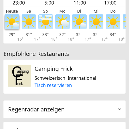
Heute
Sa
So
Mo
Di
Mi
Do
29°
31°
33°
32°
32°
32°
34°
3
15°
17°
18°
18°
17°
17°
18°
Empfohlene Restaurants
Camping Frick
Schweizerisch, International
Tisch reservieren
Regenradar anzeigen