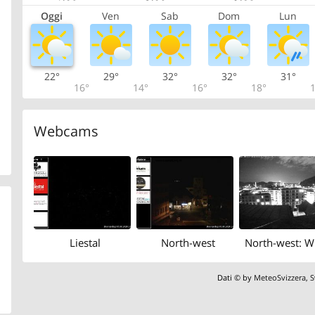
Oggi
Ven
Sab
Dom
Lun
22°
29°
32°
32°
31°
16°
14°
16°
18°
1
Webcams
Liestal
North-west
Dati © by
MeteoSvizzera
,
S