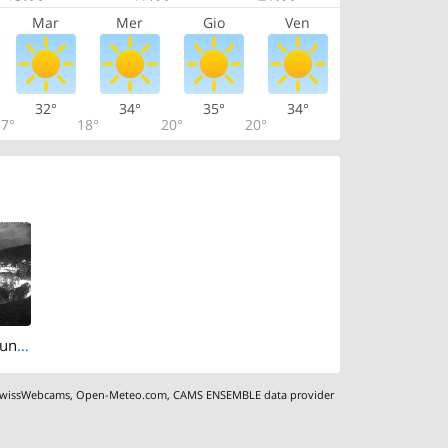
Mar
Mer
Gio
Ven
32°
34°
35°
34°
7°
18°
20°
20°
North-west: Wundberatung Kantonsspital Baselland
wissWebcams
,
Open-Meteo.com
,
CAMS ENSEMBLE data provider