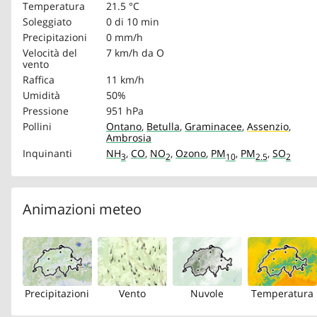
Temperatura
21.5 °C
Soleggiato
0 di 10 min
Precipitazioni
0 mm/h
Velocità del
7 km/h
da O
vento
Raffica
11 km/h
Umidità
50%
Pressione
951 hPa
Pollini
Ontano
,
Betulla
,
Graminacee
,
Assenzio
,
Ambrosia
Inquinanti
NH
,
CO
,
NO
,
Ozono
,
PM
,
PM
,
SO
3
2
10
2.5
2
Animazioni meteo
Precipitazioni
Vento
Nuvole
Temperatura