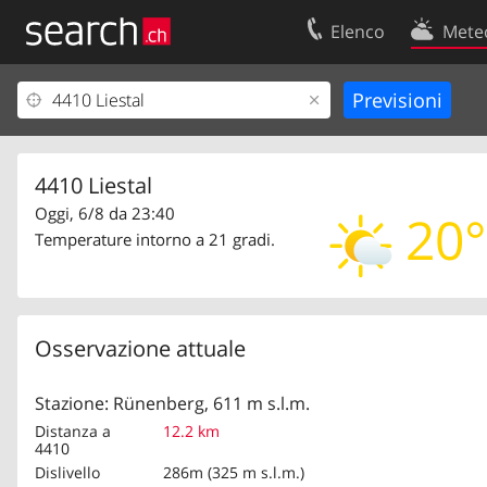
Elenco
Mete
Il vostro profolio
Contatti
Area clienti
Condizioni d’u
Informazioni Legali
Protezione dei
4410 Liestal
Oggi, 6/8 da 23:40
20°
Temperature intorno a 21 gradi.
Osservazione attuale
Stazione: Rünenberg, 611 m s.l.m.
Distanza a
12.2 km
4410
Dislivello
286m (325 m s.l.m.)