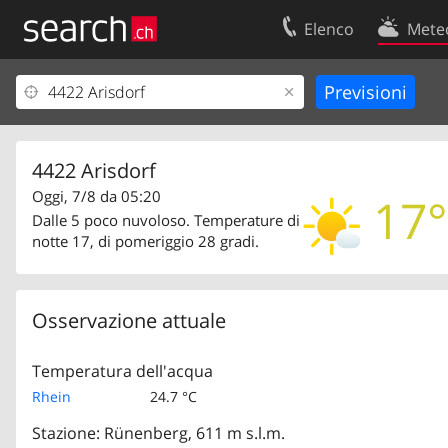
Elenco
Mete
Il vostro profolio
Contatti
Area clienti
Condizioni d’u
Informazioni Legali
Protezione dei
4422 Arisdorf
Oggi, 7/8 da 05:20
17°
Dalle 5 poco nuvoloso. Temperature di
notte 17, di pomeriggio 28 gradi.
Osservazione attuale
Temperatura dell'acqua
Rhein
24.7 °C
Stazione: Rünenberg, 611 m s.l.m.