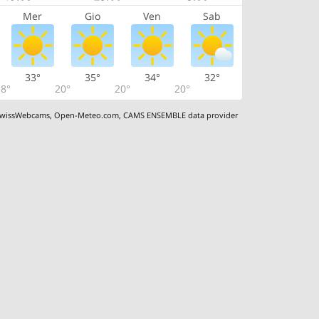
Mer
Gio
Ven
Sab
33°
35°
34°
32°
8°
20°
20°
20°
wissWebcams
,
Open-Meteo.com
,
CAMS ENSEMBLE data provider