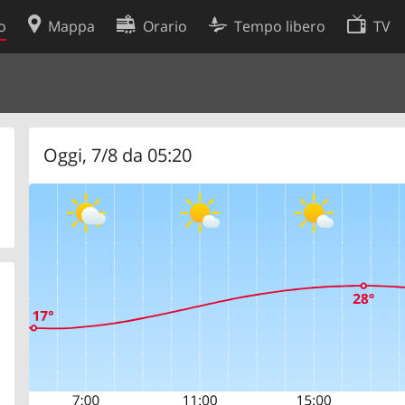
o
Mappa
Orario
Tempo libero
TV
Politica sui cookie
so
Preferenze cookie
 dati
Sviluppatori
Oggi, 7/8 da 05:20