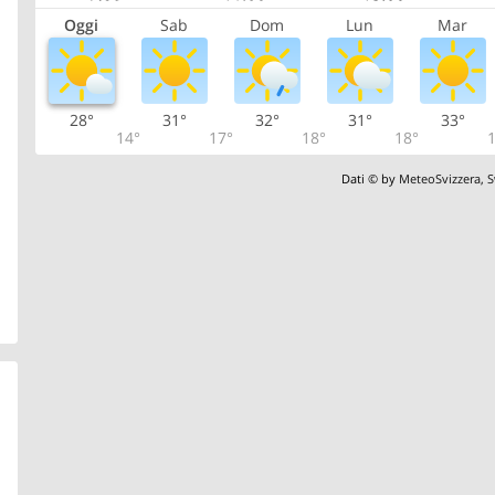
Oggi
Sab
Dom
Lun
Mar
28°
31°
32°
31°
33°
14°
17°
18°
18°
1
Dati © by
MeteoSvizzera
,
S