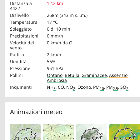
Distanza a
12.2 km
4422
Dislivello
268m (343 m s.l.m.)
Temperatura
17 °C
Soleggiato
0 di 10 min
Precipitazioni
0 mm/h
Velocità del
0 km/h
da O
vento
Raffica
2 km/h
Umidità
56%
Pressione
951 hPa
Pollini
Ontano
,
Betulla
,
Graminacee
,
Assenzio
,
Ambrosia
Inquinanti
NH
,
CO
,
NO
,
Ozono
,
PM
,
PM
,
SO
3
2
10
2.5
2
Animazioni meteo