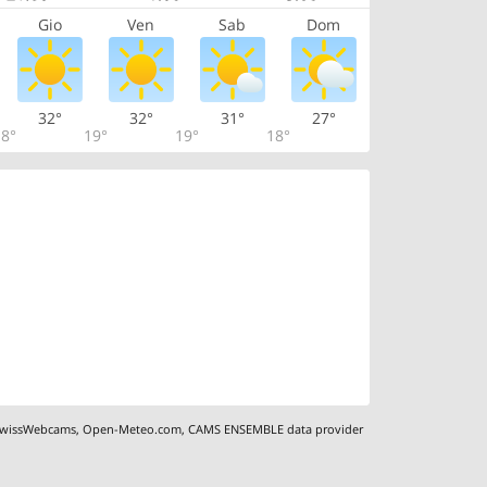
Gio
Ven
Sab
Dom
32°
32°
31°
27°
8°
19°
19°
18°
wissWebcams
,
Open-Meteo.com
,
CAMS ENSEMBLE data provider