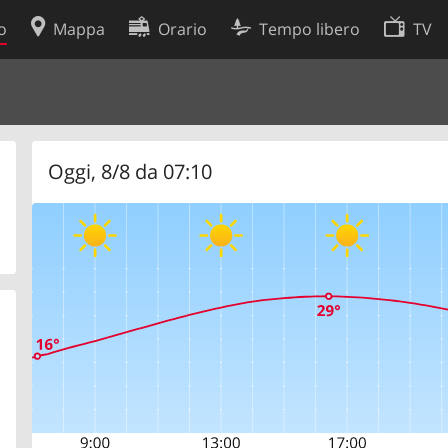
o
Mappa
Orario
Tempo libero
TV
Politica sui cookie
so
Preferenze cookie
 dati
Sviluppatori
Oggi, 8/8 da 07:10