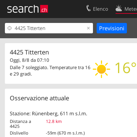
Elenco
Mete
Il vostro profolio
Contatti
Area clienti
Condizioni d’u
Informazioni Legali
Protezione dei
4425 Titterten
Oggi, 8/8 da 07:10
16°
Dalle 7 soleggiato. Temperature tra 16
e 29 gradi.
Osservazione attuale
Stazione: Rünenberg, 611 m s.l.m.
Distanza a
12.8 km
4425
Dislivello
-59m (670 m s.l.m.)