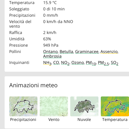
Temperatura
15.9 °C
Soleggiato
0 di 10 min
Precipitazioni
0 mm/h
Velocità del
0 km/h
da NNO
vento
Raffica
2 km/h
Umidità
63%
Pressione
949 hPa
Pollini
Ontano
,
Betulla
,
Graminacee
,
Assenzio
,
Ambrosia
Inquinanti
NH
,
CO
,
NO
,
Ozono
,
PM
,
PM
,
SO
3
2
10
2.5
2
Animazioni meteo
Precipitazioni
Vento
Nuvole
Temperatura