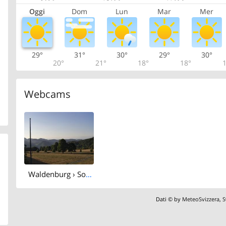
Oggi
Dom
Lun
Mar
Mer
29°
31°
30°
29°
30°
20°
21°
18°
18°
1
Webcams
Waldenburg › South-west: BL - Basel-Landschaft, Schweiz
Dati © by
MeteoSvizzera
,
S