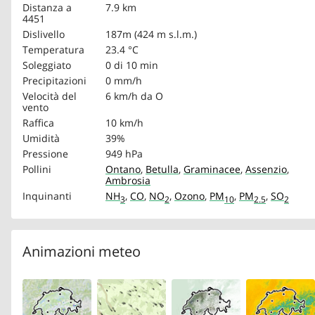
Distanza a
7.9 km
4451
Dislivello
187m (424 m s.l.m.)
Temperatura
23.4 °C
Soleggiato
0 di 10 min
Precipitazioni
0 mm/h
Velocità del
6 km/h
da O
vento
Raffica
10 km/h
Umidità
39%
Pressione
949 hPa
Pollini
Ontano
,
Betulla
,
Graminacee
,
Assenzio
,
Ambrosia
Inquinanti
NH
,
CO
,
NO
,
Ozono
,
PM
,
PM
,
SO
3
2
10
2.5
2
Animazioni meteo