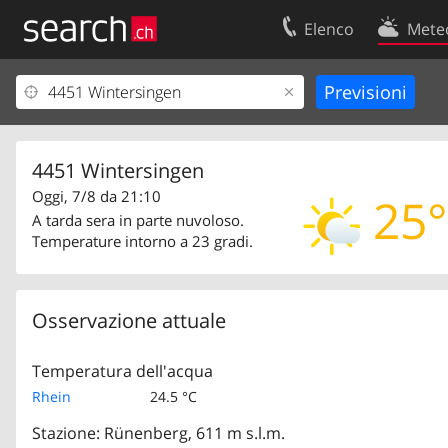
Elenco
Mete
Il vostro profolio
Contatti
Area clienti
Condizioni d’u
Informazioni Legali
Protezione dei
4451 Wintersingen
Oggi, 7/8 da 21:10
25°
A tarda sera in parte nuvoloso.
Temperature intorno a 23 gradi.
Osservazione attuale
Temperatura dell'acqua
Rhein
24.5 °C
Stazione: Rünenberg, 611 m s.l.m.