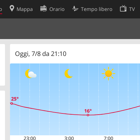
o
Mappa
Orario
Tempo libero
TV
Politica sui cookie
so
Preferenze cookie
 dati
Sviluppatori
Oggi, 7/8 da 21:10