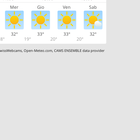
Mer
Gio
Ven
Sab
32°
33°
33°
32°
8°
19°
20°
20°
wissWebcams
,
Open-Meteo.com
,
CAMS ENSEMBLE data provider