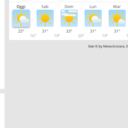
Oggi
Sab
Dom
Lun
Mar
25°
31°
33°
31°
31°
16°
19°
20°
19°
1
Dati © by
MeteoSvizzera
,
S