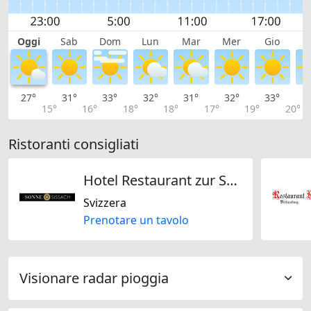
Oggi
Sab
Dom
Lun
Mar
Mer
Gio
V
27°
31°
33°
32°
31°
32°
33°
3
15°
16°
18°
18°
17°
19°
20°
Ristoranti consigliati
Hotel Restaurant zur Sonne AG
Svizzera
Prenotare un tavolo
Visionare radar pioggia