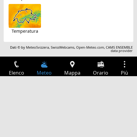
Temperatura
Dati © by
MeteoSvizzera
,
SwissWebcams
,
Open-Meteo.com
,
CAMS ENSEMBLE
data provider
Elenco
Meteo
Mappa
Orario
Più
Accesso
Servizi
Tabella partenze
Tempo libero