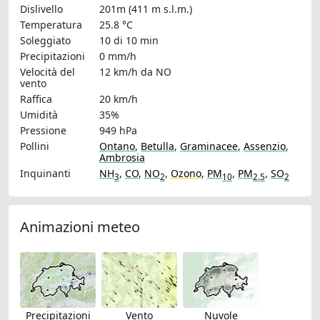
Dislivello
201m (411 m s.l.m.)
Temperatura
25.8 °C
Soleggiato
10 di 10 min
Precipitazioni
0 mm/h
Velocità del
12 km/h
da NO
vento
Raffica
20 km/h
Umidità
35%
Pressione
949 hPa
Pollini
Ontano
,
Betulla
,
Graminacee
,
Assenzio
,
Ambrosia
Inquinanti
NH
,
CO
,
NO
,
Ozono
,
PM
,
PM
,
SO
3
2
10
2.5
2
Animazioni meteo
Precipitazioni
Vento
Nuvole