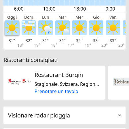
Oggi
Dom
Lun
Mar
Mer
Gio
Ven
S
31°
32°
31°
31°
32°
33°
33°
3
18°
19°
18°
17°
19°
20°
20°
Ristoranti consigliati
Restaurant Bürgin
Stagionale, Svizzera, Regionale, Senza glutine, Senza lattosio
Prenotare un tavolo
Visionare radar pioggia