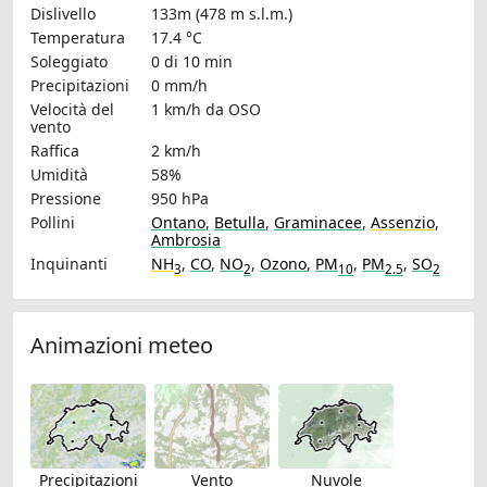
Dislivello
133m (478 m s.l.m.)
Temperatura
17.4 °C
Soleggiato
0 di 10 min
Precipitazioni
0 mm/h
Velocità del
1 km/h
da OSO
vento
Raffica
2 km/h
Umidità
58%
Pressione
950 hPa
Pollini
Ontano
,
Betulla
,
Graminacee
,
Assenzio
,
Ambrosia
Inquinanti
NH
,
CO
,
NO
,
Ozono
,
PM
,
PM
,
SO
3
2
10
2.5
2
Animazioni meteo
Precipitazioni
Vento
Nuvole