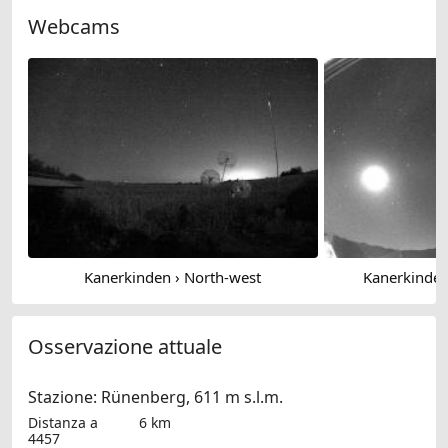
Webcams
Kanerkinden › North-west
Kanerkinden
Osservazione attuale
Stazione: Rünenberg, 611 m s.l.m.
Distanza a
6 km
4457