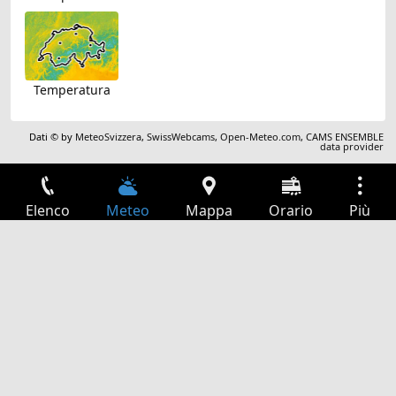
Temperatura
Dati © by
MeteoSvizzera
,
SwissWebcams
,
Open-Meteo.com
,
CAMS ENSEMBLE
data provider
Elenco
Meteo
Mappa
Orario
Più
Accesso
Servizi
Tabella partenze
Tempo libero