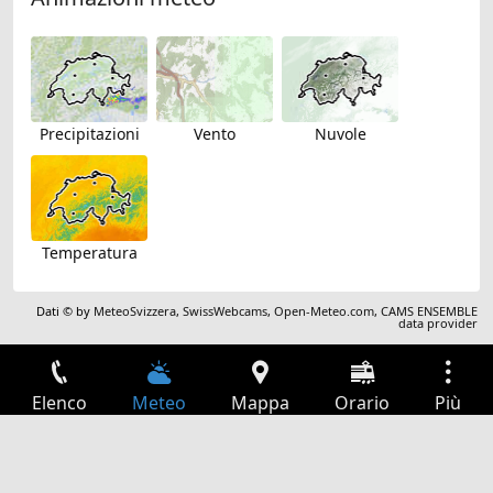
Precipitazioni
Vento
Nuvole
Temperatura
Dati © by
MeteoSvizzera
,
SwissWebcams
,
Open-Meteo.com
,
CAMS ENSEMBLE
data provider
Elenco
Meteo
Mappa
Orario
Più
Accesso