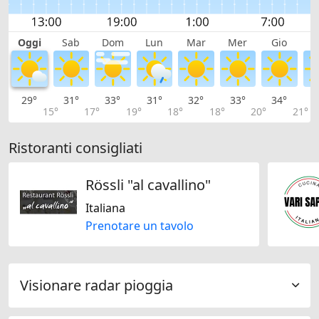
Oggi
Sab
Dom
Lun
Mar
Mer
Gio
V
29°
31°
33°
31°
32°
33°
34°
3
15°
17°
19°
18°
18°
20°
21°
Ristoranti consigliati
Rössli "al cavallino"
Italiana
Prenotare un tavolo
Visionare radar pioggia