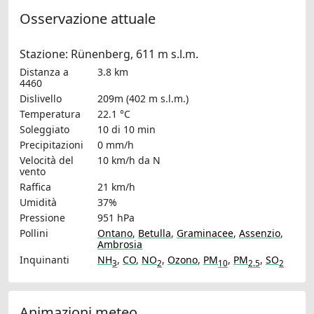
Osservazione attuale
Stazione: Rünenberg, 611 m s.l.m.
Distanza a
3.8 km
4460
Dislivello
209m (402 m s.l.m.)
Temperatura
22.1 °C
Soleggiato
10 di 10 min
Precipitazioni
0 mm/h
Velocità del
10 km/h
da N
vento
Raffica
21 km/h
Umidità
37%
Pressione
951 hPa
Pollini
Ontano
,
Betulla
,
Graminacee
,
Assenzio
,
Ambrosia
Inquinanti
NH
,
CO
,
NO
,
Ozono
,
PM
,
PM
,
SO
3
2
10
2.5
2
Animazioni meteo