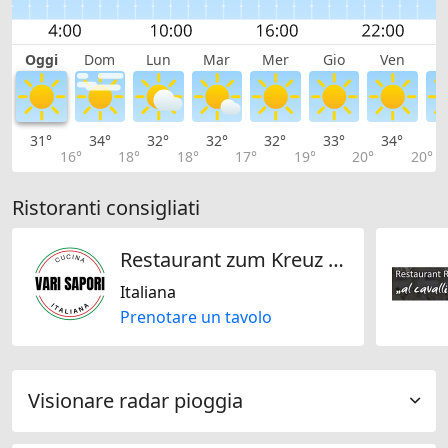
Oggi
Dom
Lun
Mar
Mer
Gio
Ven
S
31°
34°
32°
32°
32°
33°
34°
3
16°
18°
18°
17°
19°
20°
20°
Ristoranti consigliati
Restaurant zum Kreuz (Vari Sapori)
Italiana
Prenotare un tavolo
Visionare radar pioggia