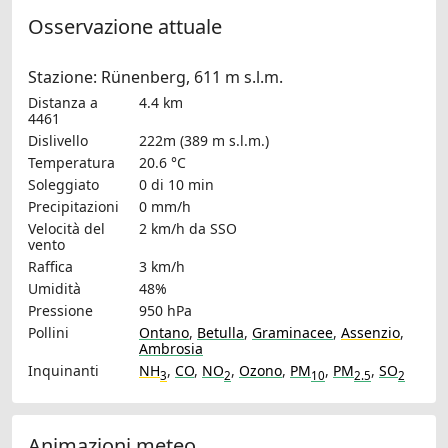
Osservazione attuale
Stazione: Rünenberg, 611 m s.l.m.
Distanza a
4.4 km
4461
Dislivello
222m (389 m s.l.m.)
Temperatura
20.6 °C
Soleggiato
0 di 10 min
Precipitazioni
0 mm/h
Velocità del
2 km/h
da SSO
vento
Raffica
3 km/h
Umidità
48%
Pressione
950 hPa
Pollini
Ontano
,
Betulla
,
Graminacee
,
Assenzio
,
Ambrosia
Inquinanti
NH
,
CO
,
NO
,
Ozono
,
PM
,
PM
,
SO
3
2
10
2.5
2
Animazioni meteo