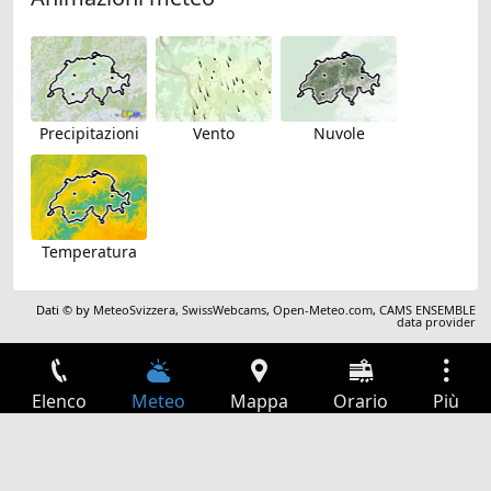
Precipitazioni
Vento
Nuvole
Temperatura
Dati © by
MeteoSvizzera
,
SwissWebcams
,
Open-Meteo.com
,
CAMS ENSEMBLE
data provider
Elenco
Meteo
Mappa
Orario
Più
Accesso