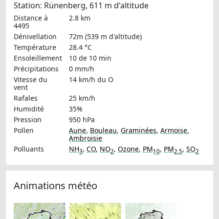
Station: Rünenberg, 611 m d'altitude
Distance à
2.8 km
4495
Dénivellation
72m (539 m d'altitude)
Température
28.4 °C
Ensoleillement
10 de 10 min
Précipitations
0 mm/h
Vitesse du
14 km/h
du O
vent
Rafales
25 km/h
Humidité
35%
Pression
950 hPa
Pollen
Aune
,
Bouleau
,
Graminées
,
Armoise
,
Ambroisie
Polluants
NH
,
CO
,
NO
,
Ozone
,
PM
,
PM
,
SO
3
2
10
2.5
2
Animations météo