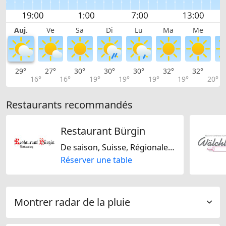
Auj.
Ve
Sa
Di
Lu
Ma
Me
29°
27°
30°
30°
30°
32°
32°
3
16°
16°
19°
19°
19°
19°
20°
Restaurants recommandés
Restaurant Bürgin
De saison, Suisse, Régionale, Sans gluten, Sans lactose
Réserver une table
Montrer radar de la pluie