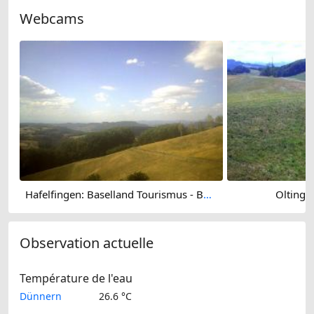
Webcams
Hafelfingen: Baselland Tourismus - Bad Ramsach, Läufelfingen
Oltinge
Observation actuelle
Température de l'eau
Dünnern
26.6 °C