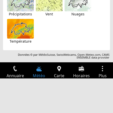
Précipitations
Vent
Nuages
Température
Données © par
MétéoSuisse
,
SwissWebcams
,
Open-Meteo.com
,
CAMS
ENSEMBLE data provider
Annuaire
Météo
Carte
Horaires
Plus
Connexion
Services
Départs