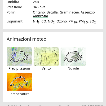
Umidità
24%
Pressione
946 hPa
Pollini
Ontano
,
Betulla
,
Graminacee
,
Assenzio
,
Ambrosia
Inquinanti
NH
,
CO
,
NO
,
Ozono
,
PM
,
PM
,
SO
3
2
10
2.5
2
Animazioni meteo
Precipitazioni
Vento
Nuvole
Temperatura