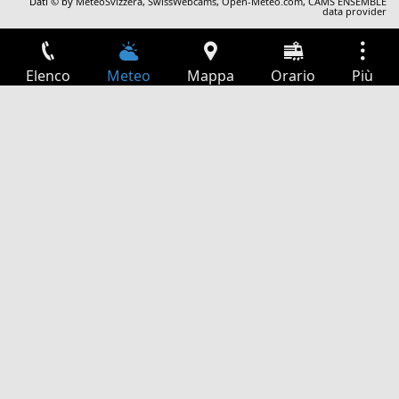
Dati © by
MeteoSvizzera
,
SwissWebcams
,
Open-Meteo.com
,
CAMS ENSEMBLE
data provider
Elenco
Meteo
Mappa
Orario
Più
Accesso
Servizi
Tabella partenze
Tempo libero
Guida TV
Cinema
Ricerca Web