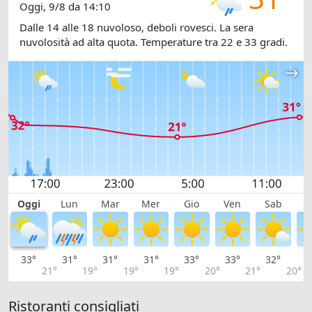
Oggi, 9/8 da 14:10
Dalle 14 alle 18 nuvoloso, deboli rovesci. La sera
nuvolosità ad alta quota. Temperature tra 22 e 33 gradi.
Oggi
Lun
Mar
Mer
Gio
Ven
Sab
D
33°
31°
31°
31°
33°
33°
32°
2
21°
19°
19°
19°
20°
21°
20°
Ristoranti consigliati