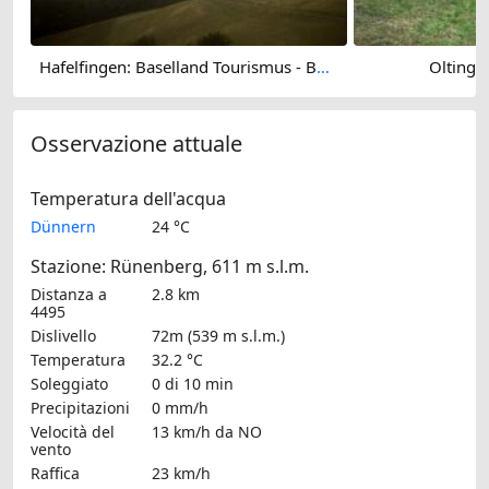
Hafelfingen: Baselland Tourismus - Bad Ramsach, Läufelfingen
Oltinge
Osservazione attuale
Temperatura dell'acqua
Dünnern
24 °C
Stazione: Rünenberg, 611 m s.l.m.
Distanza a
2.8 km
4495
Dislivello
72m (539 m s.l.m.)
Temperatura
32.2 °C
Soleggiato
0 di 10 min
Precipitazioni
0 mm/h
Velocità del
13 km/h
da NO
vento
Raffica
23 km/h