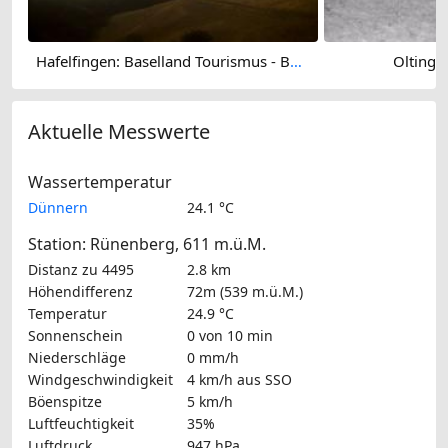
Hafelfingen: Baselland Tourismus - Bad Ramsach, Läufelfingen
Oltinge
Aktuelle Messwerte
Wassertemperatur
Dünnern
24.1 °C
Station: Rünenberg, 611 m.ü.M.
Distanz zu 4495
2.8 km
Höhendifferenz
72m (539 m.ü.M.)
Temperatur
24.9 °C
Sonnenschein
0 von 10 min
Niederschläge
0 mm/h
Windgeschwindigkeit
4 km/h
aus SSO
Böenspitze
5 km/h
Luftfeuchtigkeit
35%
Luftdruck
947 hPa