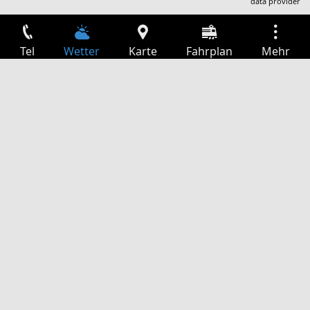
data provider
Tel
Wetter
Karte
Fahrplan
Mehr
Anmelden
Dienste
Abfahrtstabelle
Freizeit
TV-Programm
Kinoprogramm
Websuche
App