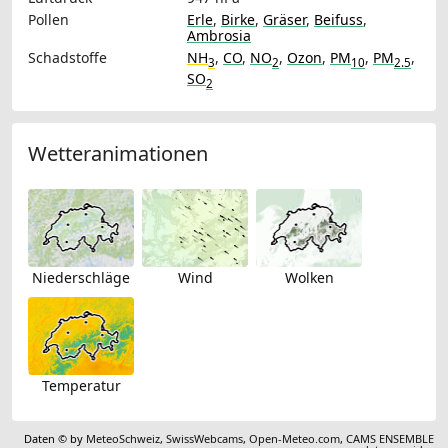
Pollen
Erle
,
Birke
,
Gräser
,
Beifuss
,
Ambrosia
Schadstoffe
NH
,
CO
,
NO
,
Ozon
,
PM
,
PM
,
3
2
10
2.5
SO
2
Wetteranimationen
Niederschläge
Wind
Wolken
Temperatur
Daten © by
MeteoSchweiz
,
SwissWebcams
,
Open-Meteo.com
,
CAMS ENSEMBLE