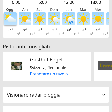
Oggi
Ven
Sab
Dom
Lun
Mar
Mer
G
25°
28°
31°
30°
30°
31°
32°
3
18°
17°
18°
19°
19°
16°
17°
Ristoranti consigliati
Gasthof Engel
Svizzera, Regionale
Prenotare un tavolo
Visionare radar pioggia