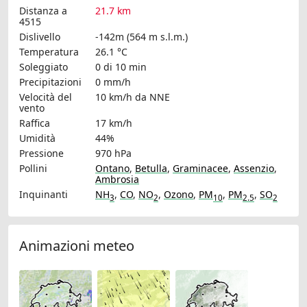
Distanza a
21.7 km
4515
Dislivello
-142m (564 m s.l.m.)
Temperatura
26.1 °C
Soleggiato
0 di 10 min
Precipitazioni
0 mm/h
Velocità del
10 km/h
da NNE
vento
Raffica
17 km/h
Umidità
44%
Pressione
970 hPa
Pollini
Ontano
,
Betulla
,
Graminacee
,
Assenzio
,
Ambrosia
Inquinanti
NH
,
CO
,
NO
,
Ozono
,
PM
,
PM
,
SO
3
2
10
2.5
2
Animazioni meteo