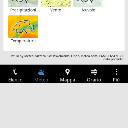
Precipitazioni
Vento
Nuvole
Temperatura
Dati © by
MeteoSvizzera
,
SwissWebcams
,
Open-Meteo.com
,
CAMS ENSEMBLE
data provider
Elenco
Meteo
Mappa
Orario
Più
Accesso
Servizi
Tabella partenze