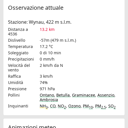
Osservazione attuale
Stazione: Wynau, 422 m s.l.m.
Distanza a
13.2 km
4536
Dislivello
-57m (479 m s.l.m.)
Temperatura
17.2 °C
Soleggiato
0 di 10 min
Precipitazioni
0 mm/h
Velocità del
2 km/h
da N
vento
Raffica
3 km/h
Umidità
74%
Pressione
971 hPa
Pollini
Ontano
,
Betulla
,
Graminacee
,
Assenzio
,
Ambrosia
Inquinanti
NH
,
CO
,
NO
,
Ozono
,
PM
,
PM
,
SO
3
2
10
2.5
2
Animazioni meteo