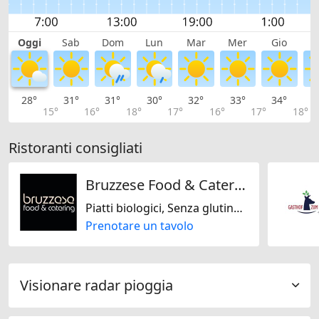
Oggi
Sab
Dom
Lun
Mar
Mer
Gio
V
28°
31°
31°
30°
32°
33°
34°
3
15°
16°
18°
17°
16°
17°
18°
Ristoranti consigliati
Bruzzese Food & Catering
Piatti biologici, Senza glutine, Halal, Vegetariano Jain, Kosher, Senza lattosio, Solo vegano, Solo vegetariano, Senza noci, Senza soja
Prenotare un tavolo
Visionare radar pioggia