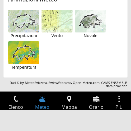
Precipitazioni
Vento
Nuvole
Temperatura
Dati © by
MeteoSvizzera
,
SwissWebcams
,
Open-Meteo.com
,
CAMS ENSEMBLE
data provider
Elenco
Meteo
Mappa
Orario
Più
Accesso