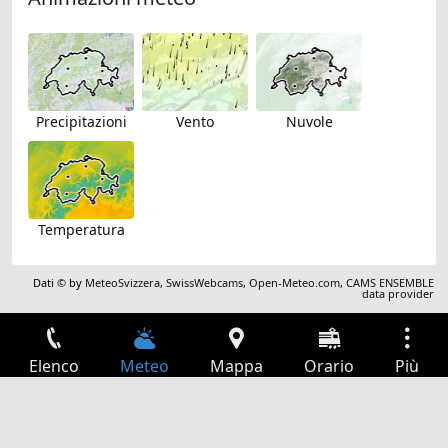
Precipitazioni
Vento
Nuvole
Temperatura
Dati © by
MeteoSvizzera
,
SwissWebcams
,
Open-Meteo.com
,
CAMS ENSEMBLE
data provider
Elenco
Meteo
Mappa
Orario
Più
Accesso