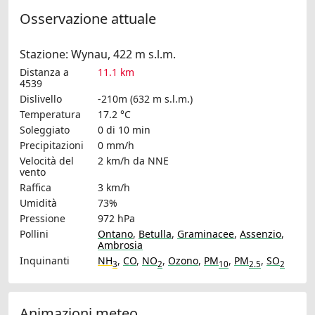
Osservazione attuale
Stazione: Wynau, 422 m s.l.m.
Distanza a
11.1 km
4539
Dislivello
-210m (632 m s.l.m.)
Temperatura
17.2 °C
Soleggiato
0 di 10 min
Precipitazioni
0 mm/h
Velocità del
2 km/h
da NNE
vento
Raffica
3 km/h
Umidità
73%
Pressione
972 hPa
Pollini
Ontano
,
Betulla
,
Graminacee
,
Assenzio
,
Ambrosia
Inquinanti
NH
,
CO
,
NO
,
Ozono
,
PM
,
PM
,
SO
3
2
10
2.5
2
Animazioni meteo