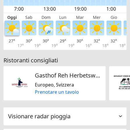
Oggi
Sab
Dom
Lun
Mar
Mer
Gio
V
27°
30°
30°
29°
30°
32°
32°
3
17°
19°
19°
19°
16°
18°
18°
Ristoranti consigliati
Gasthof Reh Herbetswil AG
Europeo, Svizzera
Prenotare un tavolo
Visionare radar pioggia