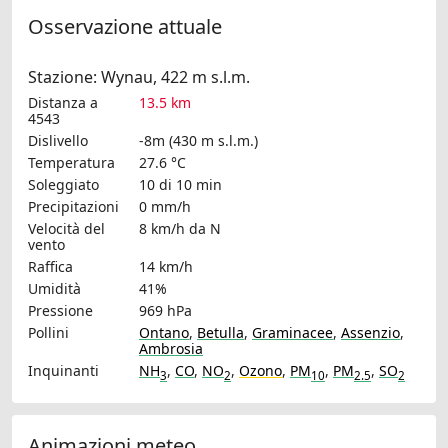
Osservazione attuale
Stazione: Wynau, 422 m s.l.m.
Distanza a
13.5 km
4543
Dislivello
-8m (430 m s.l.m.)
Temperatura
27.6 °C
Soleggiato
10 di 10 min
Precipitazioni
0 mm/h
Velocità del
8 km/h
da N
vento
Raffica
14 km/h
Umidità
41%
Pressione
969 hPa
Pollini
Ontano
,
Betulla
,
Graminacee
,
Assenzio
,
Ambrosia
Inquinanti
NH
,
CO
,
NO
,
Ozono
,
PM
,
PM
,
SO
3
2
10
2.5
2
Animazioni meteo