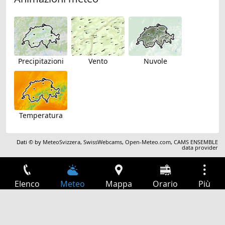
Precipitazioni
Vento
Nuvole
Temperatura
Dati © by
MeteoSvizzera
,
SwissWebcams
,
Open-Meteo.com
,
CAMS ENSEMBLE
data provider
Elenco
Meteo
Mappa
Orario
Più
Accesso