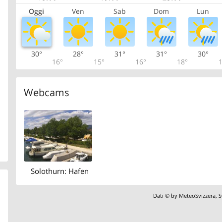
Oggi
Ven
Sab
Dom
Lun
30°
28°
31°
31°
30°
16°
15°
16°
18°
1
Webcams
Solothurn: Hafen
Dati © by
MeteoSvizzera
,
S