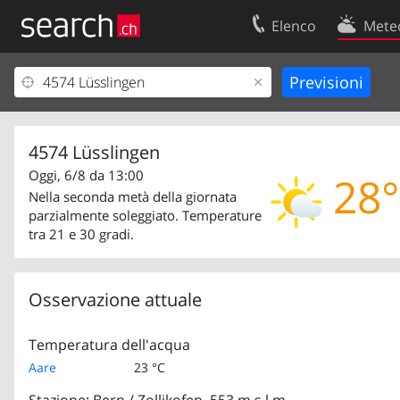
Elenco
Mete
Il vostro profolio
Contatti
Area clienti
Condizioni d’u
Informazioni Legali
Protezione dei
4574 Lüsslingen
Oggi, 6/8 da 13:00
28°
Nella seconda metà della giornata
parzialmente soleggiato. Temperature
tra 21 e 30 gradi.
Osservazione attuale
Temperatura dell'acqua
Aare
23 °C