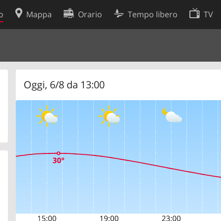
o
Mappa
Orario
Tempo libero
TV
Politica sui cookie
so
Preferenze cookie
 dati
Sviluppatori
Oggi, 6/8 da 13:00