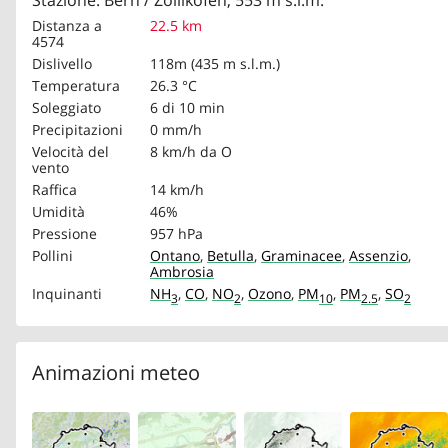
Stazione: Bern / Zollikofen, 553 m s.l.m.
Distanza a
22.5 km
4574
Dislivello
118m (435 m s.l.m.)
Temperatura
26.3 °C
Soleggiato
6 di 10 min
Precipitazioni
0 mm/h
Velocità del
8 km/h
da O
vento
Raffica
14 km/h
Umidità
46%
Pressione
957 hPa
Pollini
Ontano
,
Betulla
,
Graminacee
,
Assenzio
,
Ambrosia
Inquinanti
NH
,
CO
,
NO
,
Ozono
,
PM
,
PM
,
SO
3
2
10
2.5
2
Animazioni meteo