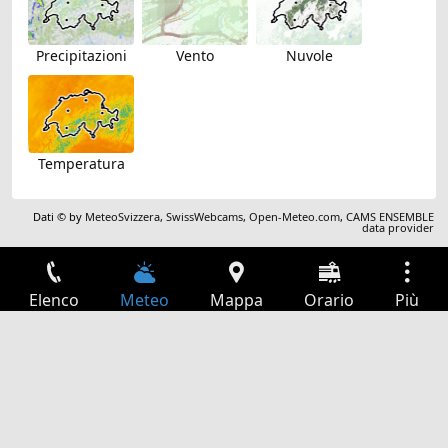
Precipitazioni
Vento
Nuvole
Temperatura
Dati © by
MeteoSvizzera
,
SwissWebcams
,
Open-Meteo.com
,
CAMS ENSEMBLE
data provider
Elenco
Meteo
Mappa
Orario
Più
Accesso
Servizi
Tabella partenze