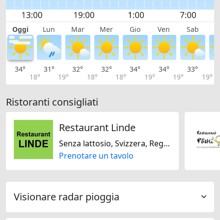
Oggi
Lun
Mar
Mer
Gio
Ven
Sab
D
34°
31°
32°
32°
34°
34°
33°
3
18°
19°
18°
18°
19°
19°
19°
Ristoranti consigliati
Restaurant Linde
Senza lattosio, Svizzera, Regionale, Stagionale
Prenotare un tavolo
Visionare radar pioggia