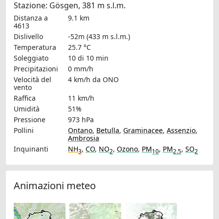
Stazione: Gösgen, 381 m s.l.m.
Distanza a
9.1 km
4613
Dislivello
-52m (433 m s.l.m.)
Temperatura
25.7 °C
Soleggiato
10 di 10 min
Precipitazioni
0 mm/h
Velocità del
4 km/h
da ONO
vento
Raffica
11 km/h
Umidità
51%
Pressione
973 hPa
Pollini
Ontano
,
Betulla
,
Graminacee
,
Assenzio
,
Ambrosia
Inquinanti
NH
,
CO
,
NO
,
Ozono
,
PM
,
PM
,
SO
3
2
10
2.5
2
Animazioni meteo