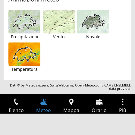
Precipitazioni
Vento
Nuvole
Temperatura
Dati © by
MeteoSvizzera
,
SwissWebcams
,
Open-Meteo.com
,
CAMS ENSEMBLE
data provider
Elenco
Meteo
Mappa
Orario
Più
Accesso