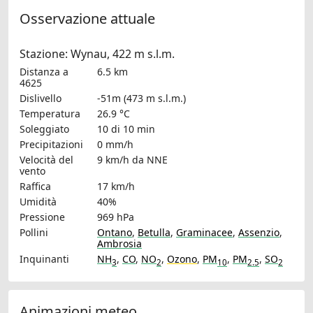
Osservazione attuale
Stazione: Wynau, 422 m s.l.m.
Distanza a
6.5 km
4625
Dislivello
-51m (473 m s.l.m.)
Temperatura
26.9 °C
Soleggiato
10 di 10 min
Precipitazioni
0 mm/h
Velocità del
9 km/h
da NNE
vento
Raffica
17 km/h
Umidità
40%
Pressione
969 hPa
Pollini
Ontano
,
Betulla
,
Graminacee
,
Assenzio
,
Ambrosia
Inquinanti
NH
,
CO
,
NO
,
Ozono
,
PM
,
PM
,
SO
3
2
10
2.5
2
Animazioni meteo