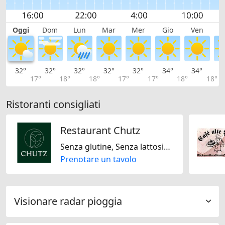
Oggi
Dom
Lun
Mar
Mer
Gio
Ven
S
32°
32°
32°
32°
32°
34°
34°
3
17°
18°
18°
17°
17°
18°
18°
Ristoranti consigliati
Restaurant Chutz
Senza glutine, Senza lattosio, Senza noci, Mediterranea, Stagionale, Svizzera
Prenotare un tavolo
Visionare radar pioggia