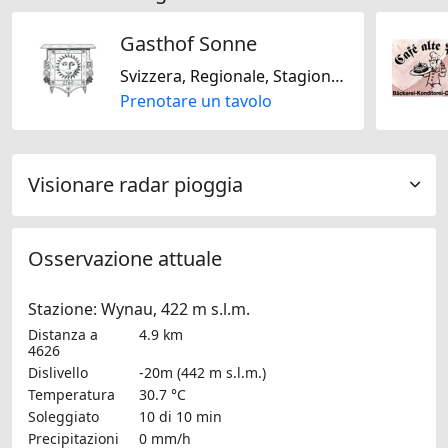
Gasthof Sonne
Svizzera, Regionale, Stagionale, Mediterranea, Senza lattosio, Senza glutine
Prenotare un tavolo
Visionare radar pioggia
Osservazione attuale
Stazione: Wynau, 422 m s.l.m.
Distanza a
4.9 km
4626
Dislivello
-20m (442 m s.l.m.)
Temperatura
30.7 °C
Soleggiato
10 di 10 min
Precipitazioni
0 mm/h