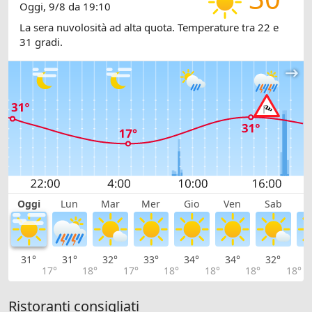
Oggi, 9/8 da 19:10
La sera nuvolosità ad alta quota. Temperature tra 22 e
31 gradi.
Oggi
Lun
Mar
Mer
Gio
Ven
Sab
D
31°
31°
32°
33°
34°
34°
32°
3
17°
18°
17°
18°
18°
18°
18°
Ristoranti consigliati