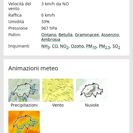
Velocità del
3 km/h
da NO
vento
Raffica
6 km/h
Umidità
33%
Pressione
967 hPa
Pollini
Ontano
,
Betulla
,
Graminacee
,
Assenzio
,
Ambrosia
Inquinanti
NH
,
CO
,
NO
,
Ozono
,
PM
,
PM
,
SO
3
2
10
2.5
2
Animazioni meteo
Precipitazioni
Vento
Nuvole