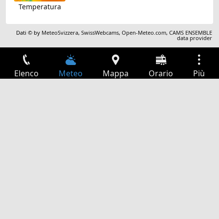
Temperatura
Dati © by
MeteoSvizzera
,
SwissWebcams
,
Open-Meteo.com
,
CAMS ENSEMBLE
data provider
Elenco
Meteo
Mappa
Orario
Più
Accesso
Servizi
Tabella partenze
Tempo libero
Guida TV
Cinema