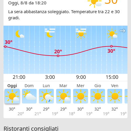
Oggi, 8/8 da 18:20
La sera abbastanza soleggiato. Temperature tra 22 e 30
gradi.
Oggi
Dom
Lun
Mar
Mer
Gio
Ven
S
30°
30°
29°
29°
30°
32°
32°
3
20°
21°
19°
18°
19°
19°
19°
Ristoranti consigliati