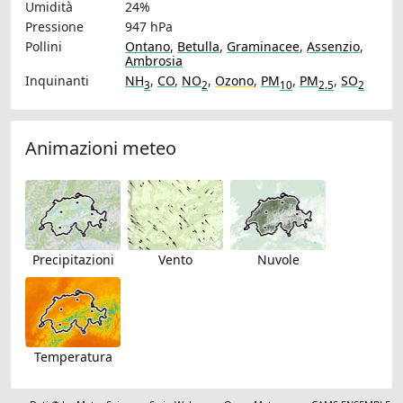
Umidità
24%
Pressione
947 hPa
Pollini
Ontano
,
Betulla
,
Graminacee
,
Assenzio
,
Ambrosia
Inquinanti
NH
,
CO
,
NO
,
Ozono
,
PM
,
PM
,
SO
3
2
10
2.5
2
Animazioni meteo
Precipitazioni
Vento
Nuvole
Temperatura