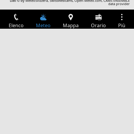
Dati © by
MeteoSvizzera
,
SwissWebcams
,
Open-Meteo.com
,
CAMS ENSEMBLE
data provider
Elenco
Meteo
Mappa
Orario
Più
Accesso
Servizi
Tabella partenze
Tempo libero
Guida TV
Cinema
Ricerca Web