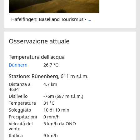
Hafelfingen: Baselland Tourismus - Bad Ramsach, Läufelfingen
Osservazione attuale
Temperatura dell'acqua
Dünnern
26.7 °C
Stazione: Rünenberg, 611 m s.l.m.
Distanza a
4.7 km
4634
Dislivello
-76m (687 m s.l.m.)
Temperatura
31 °C
Soleggiato
10 di 10 min
Precipitazioni
0 mm/h
Velocità del
5 km/h
da ONO
vento
Raffica
9 km/h