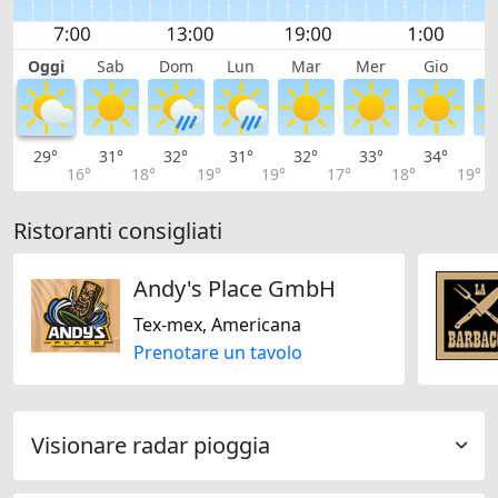
Oggi
Sab
Dom
Lun
Mar
Mer
Gio
V
29°
31°
32°
31°
32°
33°
34°
3
16°
18°
19°
19°
17°
18°
19°
Ristoranti consigliati
Andy's Place GmbH
Tex-mex, Americana
Prenotare un tavolo
Visionare radar pioggia