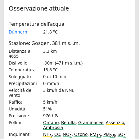
Osservazione attuale
Temperatura dell'acqua
Dünnern
21.8 °C
Stazione: Gösgen, 381 m s.l.m.
Distanza a
3.3 km
4655
Dislivello
-90m (471 m s.l.m.)
Temperatura
18.6 °C
Soleggiato
0 di 10 min
Precipitazioni
0 mm/h
Velocità del
3 km/h
da NNE
vento
Raffica
5 km/h
Umidità
51%
Pressione
976 hPa
Pollini
Ontano
,
Betulla
,
Graminacee
,
Assenzio
,
Ambrosia
Inquinanti
NH
,
CO
,
NO
,
Ozono
,
PM
,
PM
,
SO
3
2
10
2.5
2