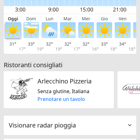
Oggi
Dom
Lun
Mar
Mer
Gio
Ven
S
31°
33°
32°
32°
32°
33°
34°
3
17°
19°
19°
17°
16°
18°
18°
Ristoranti consigliati
Arlecchino Pizzeria
Senza glutine, Italiana
Prenotare un tavolo
Visionare radar pioggia