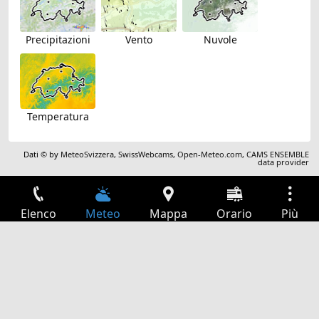
Precipitazioni
Vento
Nuvole
Temperatura
Dati © by
MeteoSvizzera
,
SwissWebcams
,
Open-Meteo.com
,
CAMS ENSEMBLE
data provider
Elenco
Meteo
Mappa
Orario
Più
Accesso
Servizi
Tabella partenze