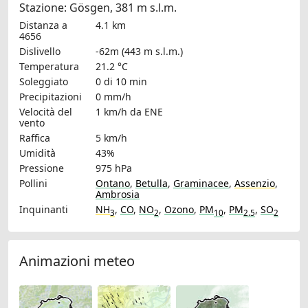
Stazione: Gösgen, 381 m s.l.m.
Distanza a
4.1 km
4656
Dislivello
-62m (443 m s.l.m.)
Temperatura
21.2 °C
Soleggiato
0 di 10 min
Precipitazioni
0 mm/h
Velocità del
1 km/h
da ENE
vento
Raffica
5 km/h
Umidità
43%
Pressione
975 hPa
Pollini
Ontano
,
Betulla
,
Graminacee
,
Assenzio
,
Ambrosia
Inquinanti
NH
,
CO
,
NO
,
Ozono
,
PM
,
PM
,
SO
3
2
10
2.5
2
Animazioni meteo