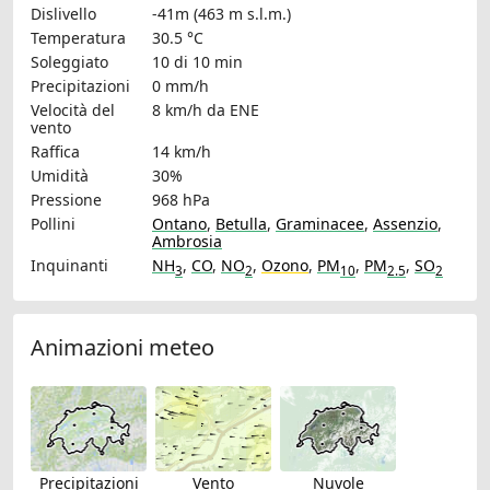
Dislivello
-41m (463 m s.l.m.)
Temperatura
30.5 °C
Soleggiato
10 di 10 min
Precipitazioni
0 mm/h
Velocità del
8 km/h
da ENE
vento
Raffica
14 km/h
Umidità
30%
Pressione
968 hPa
Pollini
Ontano
,
Betulla
,
Graminacee
,
Assenzio
,
Ambrosia
Inquinanti
NH
,
CO
,
NO
,
Ozono
,
PM
,
PM
,
SO
3
2
10
2.5
2
Animazioni meteo
Precipitazioni
Vento
Nuvole