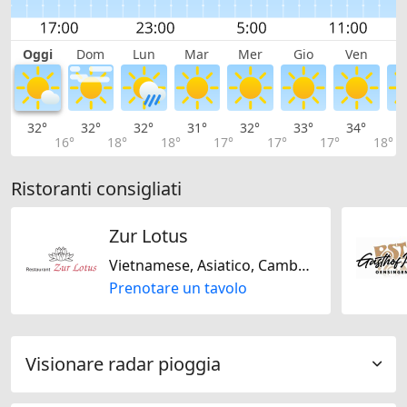
Oggi
Dom
Lun
Mar
Mer
Gio
Ven
S
32°
32°
32°
31°
32°
33°
34°
3
16°
18°
18°
17°
17°
17°
18°
Ristoranti consigliati
Zur Lotus
Vietnamese, Asiatico, Cambogiano
Prenotare un tavolo
Visionare radar pioggia