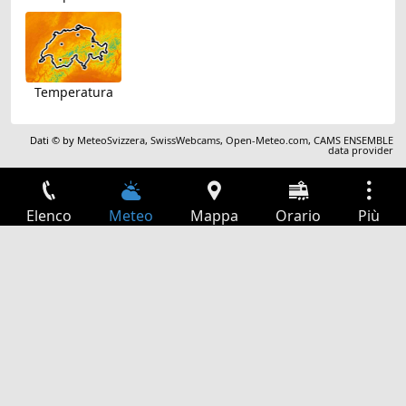
Temperatura
Dati © by
MeteoSvizzera
,
SwissWebcams
,
Open-Meteo.com
,
CAMS ENSEMBLE
data provider
Elenco
Meteo
Mappa
Orario
Più
Accesso
Servizi
Tabella partenze
Tempo libero