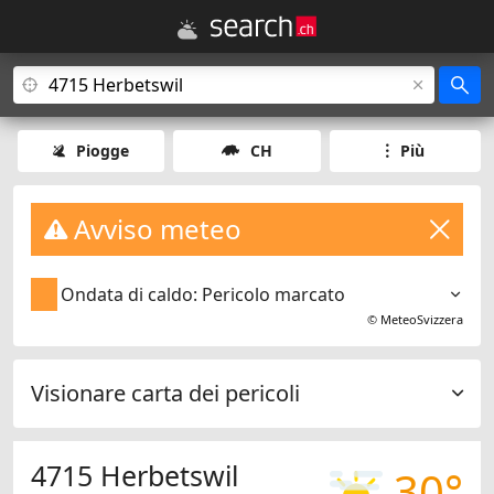
Piogge
CH
Più
Avviso meteo
Ondata di caldo: Pericolo marcato
©
MeteoSvizzera
Visionare carta dei pericoli
4715 Herbetswil
30°