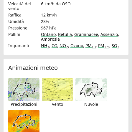
Velocità del
6 km/h
da OSO
vento
Raffica
12 km/h
Umidità
28%
Pressione
967 hPa
Pollini
Ontano
,
Betulla
,
Graminacee
,
Assenzio
,
Ambrosia
Inquinanti
NH
,
CO
,
NO
,
Ozono
,
PM
,
PM
,
SO
3
2
10
2.5
2
Animazioni meteo
Precipitazioni
Vento
Nuvole