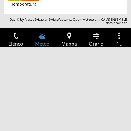
Temperatura
Dati © by
MeteoSvizzera
,
SwissWebcams
,
Open-Meteo.com
,
CAMS ENSEMBLE
data provider
Elenco
Meteo
Mappa
Orario
Più
Accesso
Servizi
Tabella partenze
Tempo libero
Guida TV
Cinema