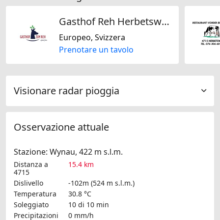
Gasthof Reh Herbetswil AG
Europeo, Svizzera
Prenotare un tavolo
Visionare radar pioggia
Osservazione attuale
Stazione: Wynau, 422 m s.l.m.
Distanza a
15.4 km
4715
Dislivello
-102m (524 m s.l.m.)
Temperatura
30.8 °C
Soleggiato
10 di 10 min
Precipitazioni
0 mm/h