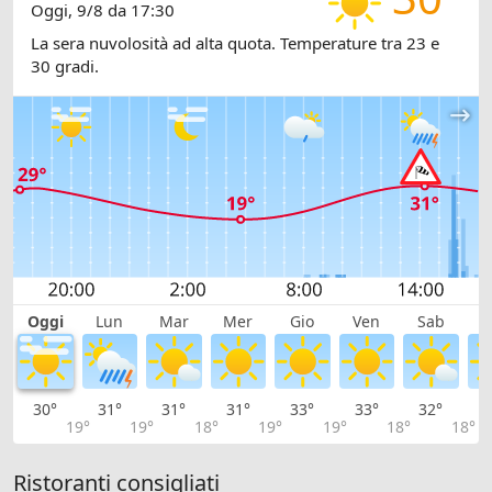
Oggi, 9/8 da 17:30
La sera nuvolosità ad alta quota. Temperature tra 23 e
30 gradi.
Oggi
Lun
Mar
Mer
Gio
Ven
Sab
D
30°
31°
31°
31°
33°
33°
32°
2
19°
19°
18°
19°
19°
18°
18°
Ristoranti consigliati