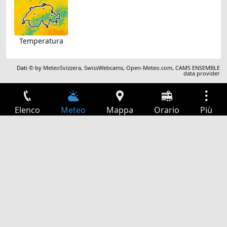
Temperatura
Dati © by
MeteoSvizzera
,
SwissWebcams
,
Open-Meteo.com
,
CAMS ENSEMBLE
data provider
Elenco
Meteo
Mappa
Orario
Più
Accesso
Servizi
Tabella partenze
Tempo libero