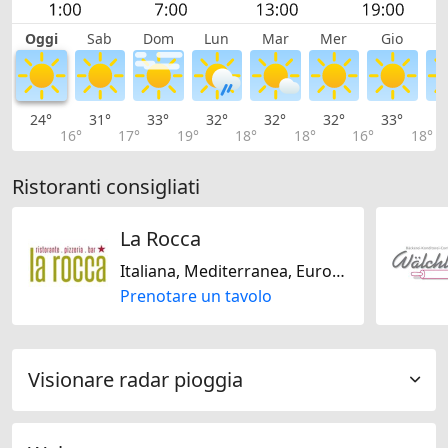
Oggi
Sab
Dom
Lun
Mar
Mer
Gio
V
24°
31°
33°
32°
32°
32°
33°
3
16°
17°
19°
18°
18°
16°
18°
Ristoranti consigliati
La Rocca
Italiana, Mediterranea, Europeo
Prenotare un tavolo
Visionare radar pioggia