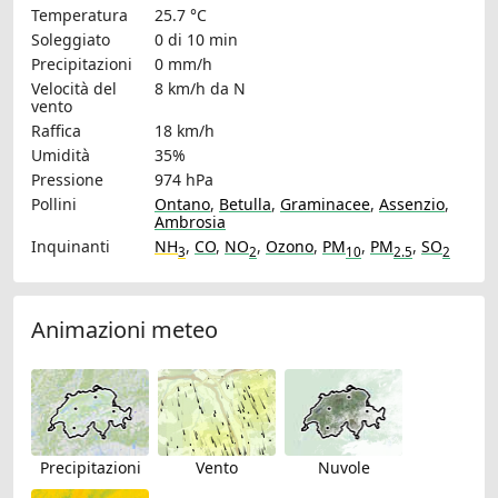
Temperatura
25.7 °C
Soleggiato
0 di 10 min
Precipitazioni
0 mm/h
Velocità del
8 km/h
da N
vento
Raffica
18 km/h
Umidità
35%
Pressione
974 hPa
Pollini
Ontano
,
Betulla
,
Graminacee
,
Assenzio
,
Ambrosia
Inquinanti
NH
,
CO
,
NO
,
Ozono
,
PM
,
PM
,
SO
3
2
10
2.5
2
Animazioni meteo
Precipitazioni
Vento
Nuvole